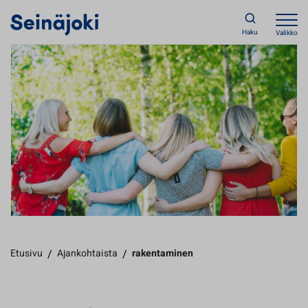
Haku
Valikko
Etusivu
/
Ajankohtaista
/
rakentaminen