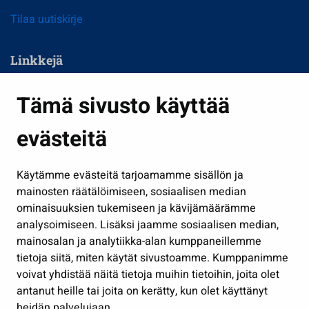
Tilaa uutiskirje
Linkkejä
Asuminen ja ympäristö
Tämä sivusto käyttää
Kasvatus ja opetus
evästeitä
Kulttuuri ja liikunta
Hallinto
Käytämme evästeitä tarjoamamme sisällön ja
Työ ja yrittäminen
mainosten räätälöimiseen, sosiaalisen median
Osallistu ja asioi
ominaisuuksien tukemiseen ja kävijämäärämme
analysoimiseen. Lisäksi jaamme sosiaalisen median,
Näytä omat evästeasetukseni
mainosalan ja analytiikka-alan kumppaneillemme
tietoja siitä, miten käytät sivustoamme. Kumppanimme
Seuraa meitä
voivat yhdistää näitä tietoja muihin tietoihin, joita olet
antanut heille tai joita on kerätty, kun olet käyttänyt
heidän palvelujaan.