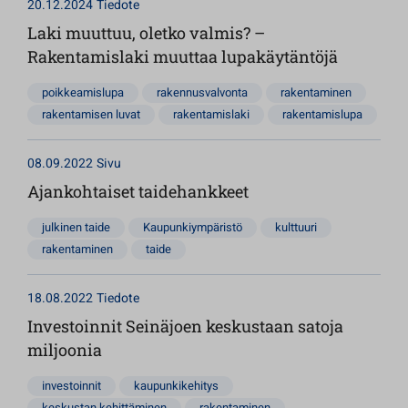
20.12.2024
Tiedote
Laki muuttuu, oletko valmis? –
Rakentamislaki muuttaa lupakäytäntöjä
poikkeamislupa
rakennusvalvonta
rakentaminen
rakentamisen luvat
rakentamislaki
rakentamislupa
08.09.2022
Sivu
Ajankohtaiset taidehankkeet
julkinen taide
Kaupunkiympäristö
kulttuuri
rakentaminen
taide
18.08.2022
Tiedote
Investoinnit Seinäjoen keskustaan satoja
miljoonia
investoinnit
kaupunkikehitys
keskustan kehittäminen
rakentaminen