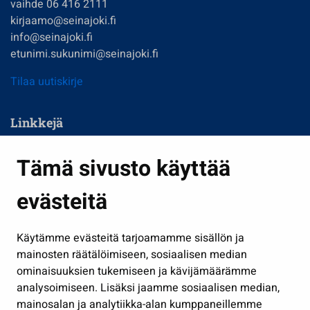
vaihde 06 416 2111
kirjaamo@seinajoki.fi
info@seinajoki.fi
etunimi.sukunimi@seinajoki.fi
Tilaa uutiskirje
Linkkejä
Asuminen ja ympäristö
Tämä sivusto käyttää
Kasvatus ja opetus
evästeitä
Kulttuuri ja liikunta
Hallinto
Käytämme evästeitä tarjoamamme sisällön ja
Työ ja yrittäminen
mainosten räätälöimiseen, sosiaalisen median
Osallistu ja asioi
ominaisuuksien tukemiseen ja kävijämäärämme
analysoimiseen. Lisäksi jaamme sosiaalisen median,
Näytä omat evästeasetukseni
mainosalan ja analytiikka-alan kumppaneillemme