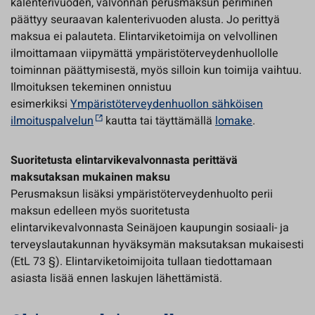
kalenterivuoden, valvonnan perusmaksun periminen
päättyy seuraavan kalenterivuoden alusta. Jo perittyä
maksua ei palauteta. Elintarviketoimija on velvollinen
ilmoittamaan viipymättä ympäristöterveydenhuollolle
toiminnan päättymisestä, myös silloin kun toimija vaihtuu.
Ilmoituksen tekeminen onnistuu
esimerkiksi
Ympäristöterveydenhuollon sähköisen
ilmoituspalvelun
kautta tai täyttämällä
lomake
.
Suoritetusta elintarvikevalvonnasta perittävä
maksutaksan mukainen maksu
Perusmaksun lisäksi ympäristöterveydenhuolto perii
maksun edelleen myös suoritetusta
elintarvikevalvonnasta Seinäjoen kaupungin sosiaali- ja
terveyslautakunnan hyväksymän maksutaksan mukaisesti
(EtL 73 §). Elintarviketoimijoita tullaan tiedottamaan
asiasta lisää ennen laskujen lähettämistä.