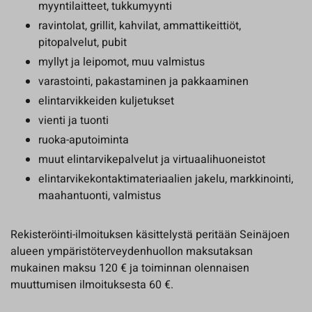
myyntilaitteet, tukkumyynti
ravintolat, grillit, kahvilat, ammattikeittiöt,
pitopalvelut, pubit
myllyt ja leipomot, muu valmistus
varastointi, pakastaminen ja pakkaaminen
elintarvikkeiden kuljetukset
vienti ja tuonti
ruoka-aputoiminta
muut elintarvikepalvelut ja virtuaalihuoneistot
elintarvikekontaktimateriaalien jakelu, markkinointi,
maahantuonti, valmistus
Rekisteröinti-ilmoituksen käsittelystä peritään Seinäjoen
alueen ympäristöterveydenhuollon maksutaksan
mukainen maksu 120 € ja toiminnan olennaisen
muuttumisen ilmoituksesta 60 €.