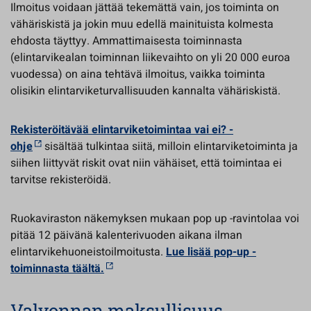
Ilmoitus voidaan jättää tekemättä vain, jos toiminta on
vähäriskistä ja jokin muu edellä mainituista kolmesta
ehdosta täyttyy. Ammattimaisesta toiminnasta
(elintarvikealan toiminnan liikevaihto on yli 20 000 euroa
vuodessa) on aina tehtävä ilmoitus, vaikka toiminta
olisikin elintarviketurvallisuuden kannalta vähäriskistä.
Rekisteröitävää elintarviketoimintaa vai ei? -
ohje
sisältää tulkintaa siitä, milloin elintarviketoiminta ja
siihen liittyvät riskit ovat niin vähäiset, että toimintaa ei
tarvitse rekisteröidä.
Ruokaviraston näkemyksen mukaan pop up -ravintolaa voi
pitää 12 päivänä kalenterivuoden aikana ilman
elintarvikehuoneistoilmoitusta.
Lue lisää pop-up -
toiminnasta täältä.
Valvonnan maksullisuus