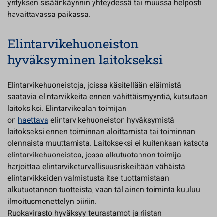
yrityksen sisäänkäynnin yhteydessä tai muussa helposti
havaittavassa paikassa.
Elintarvikehuoneiston
hyväksyminen laitokseksi
Elintarvikehuoneistoja, joissa käsitellään eläimistä
saatavia elintarvikkeita ennen vähittäismyyntiä, kutsutaan
laitoksiksi. Elintarvikealan toimijan
on
haettava
elintarvikehuoneiston hyväksymistä
laitokseksi ennen toiminnan aloittamista tai toiminnan
olennaista muuttamista. Laitokseksi ei kuitenkaan katsota
elintarvikehuoneistoa, jossa alkutuotannon toimija
harjoittaa elintarviketurvallisuusriskeiltään vähäistä
elintarvikkeiden valmistusta itse tuottamistaan
alkutuotannon tuotteista, vaan tällainen toiminta kuuluu
ilmoitusmenettelyn piiriin.
Ruokavirasto hyväksyy teurastamot ja riistan