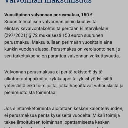
Vuosittainen valvonnan perusmaksu
,
150 €
Suunnitelmallisen valvonnan piiriin kuuluvilta
elintarvikevalvontakohteilta peritään Elintarvikelain
(297/2021) § 72 mukaisesti 150 euron suurunen
perusmaksu. Maksu tullaan perimään vuosittain aina
kunkin vuoden alussa. Perusmaksu on veroluontoinen, ja
sen tarkoituksena on parantaa valvonnan vaikuttavuutta.
Valvonnan perusmaksua ei peritä rekisteröidyltä
alkutuotantopaikoilta, kyläkaupoilta, yleishyödyllisiltä
yhteisöiltä eikä toimijoilta, jotka harjoittavat vähäriskistä ja
pienimuotoista toimintaa.
Jos elintarviketoiminta aloitetaan kesken kalenterivuoden,
ei perusmaksua peritä kyseiseltä vuodelta. Mikäli toimija
tekee ilmoituksen toiminnan lopettamisesta kesken