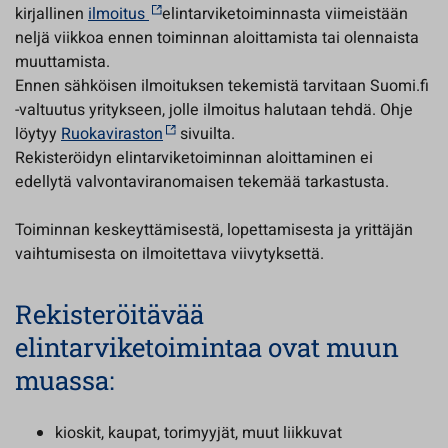
kirjallinen
ilmoitus
elintarviketoiminnasta viimeistään
neljä viikkoa ennen toiminnan aloittamista tai olennaista
muuttamista.
Ennen sähköisen ilmoituksen tekemistä tarvitaan Suomi.fi
-valtuutus yritykseen, jolle ilmoitus halutaan tehdä. Ohje
löytyy
Ruokaviraston
sivuilta.
Rekisteröidyn elintarviketoiminnan aloittaminen ei
edellytä valvontaviranomaisen tekemää tarkastusta.
Toiminnan keskeyttämisestä, lopettamisesta ja yrittäjän
vaihtumisesta on ilmoitettava viivytyksettä.
Rekisteröitävää
elintarviketoimintaa ovat muun
muassa:
kioskit, kaupat, torimyyjät, muut liikkuvat