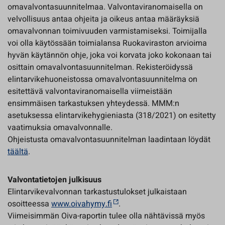
omavalvontasuunnitelmaa. Valvontaviranomaisella on
velvollisuus antaa ohjeita ja oikeus antaa määräyksiä
omavalvonnan toimivuuden varmistamiseksi. Toimijalla
voi olla käytössään toimialansa Ruokaviraston arvioima
hyvän käytännön ohje, joka voi korvata joko kokonaan tai
osittain omavalvontasuunnitelman. Rekisteröidyssä
elintarvikehuoneistossa omavalvontasuunnitelma on
esitettävä valvontaviranomaisella viimeistään
ensimmäisen tarkastuksen yhteydessä. MMM:n
asetuksessa elintarvikehygieniasta (318/2021) on esitetty
vaatimuksia omavalvonnalle.
Ohjeistusta omavalvontasuunnitelman laadintaan löydät
täältä
.
Valvontatietojen julkisuus
Elintarvikevalvonnan tarkastustulokset julkaistaan
osoitteessa
www.oivahymy.fi
.
Viimeisimmän Oiva-raportin tulee olla nähtävissä myös