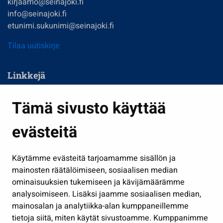
kirjaamo@seinajoki.fi
info@seinajoki.fi
etunimi.sukunimi@seinajoki.fi
Tilaa uutiskirje
Linkkejä
Asuminen ja ympäristö
Tämä sivusto käyttää
Kasvatus ja opetus
evästeitä
Kulttuuri ja liikunta
Hallinto
Käytämme evästeitä tarjoamamme sisällön ja
Työ ja yrittäminen
mainosten räätälöimiseen, sosiaalisen median
Osallistu ja asioi
ominaisuuksien tukemiseen ja kävijämäärämme
analysoimiseen. Lisäksi jaamme sosiaalisen median,
Näytä omat evästeasetukseni
mainosalan ja analytiikka-alan kumppaneillemme
tietoja siitä, miten käytät sivustoamme. Kumppanimme