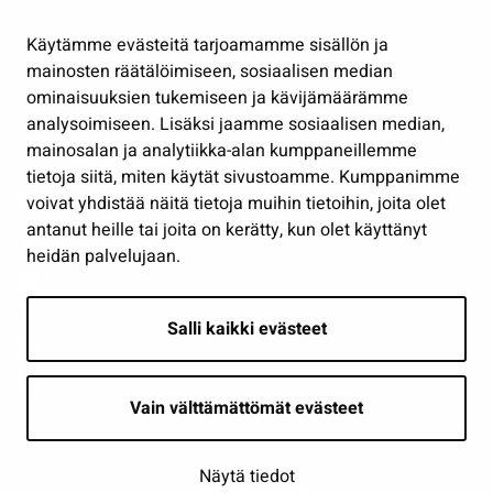
Hallinto
Käytämme evästeitä tarjoamamme sisällön ja
Työ ja yrittäminen
mainosten räätälöimiseen, sosiaalisen median
Osallistu ja asioi
ominaisuuksien tukemiseen ja kävijämäärämme
analysoimiseen. Lisäksi jaamme sosiaalisen median,
Näytä omat evästeasetukseni
mainosalan ja analytiikka-alan kumppaneillemme
tietoja siitä, miten käytät sivustoamme. Kumppanimme
Seuraa meitä
voivat yhdistää näitä tietoja muihin tietoihin, joita olet
antanut heille tai joita on kerätty, kun olet käyttänyt
heidän palvelujaan.
Salli kaikki evästeet
Vain välttämättömät evästeet
Näytä tiedot
Saavutettavuusseloste
| © Seinäjoki 2026