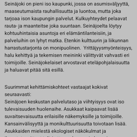
Seinäjoki on pieni iso kaupunki, jossa on asumisväljyyttä,
maaseutumaista rauhallisuutta ja luontoa, mutta joka
tarjoaa ison kaupungin palvelut. Kulkuyhteydet pelaavat
rauta- ja maanteitse joka suuntaan. Seinäjoelta löytyy
kohtuuhintaisia asuntoja eri elämäntilanteisiin, ja
palveluihin on lyhyt matka. Etenkin kulttuurin ja liikunnan
harrastustarjonta on monipuolinen. Yrittäjyysmyönteisyys,
halu kehittyä ja tekemisen meininki välittyvät vahvasti eri
toimijoille. Seinäjokelaiset arvostavat eteläpohjalaisuutta
ja haluavat pitää sitä esillä.
Suurimmat kehittämiskohteet vastaajat kokivat
seuraavasti:
Seinäjoen keskustan palvelutaso ja viihtyisyys ovat iso
tulevaisuuden huolenaihe. Asukkaat kaipaavat lisää
suvaitsevaisuutta erilaisille näkemyksille ja toimijoille.
Kansainvälisyyttä ja monikulttuurisuutta toivotaan lisää.
Asukkaiden mielestä ekologiset näkökulmat ja