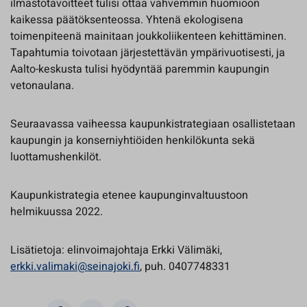
ilmastotavoitteet tulisi ottaa vahvemmin huomioon
kaikessa päätöksenteossa. Yhtenä ekologisena
toimenpiteenä mainitaan joukkoliikenteen kehittäminen.
Tapahtumia toivotaan järjestettävän ympärivuotisesti, ja
Aalto-keskusta tulisi hyödyntää paremmin kaupungin
vetonaulana.
Seuraavassa vaiheessa kaupunkistrategiaan osallistetaan
kaupungin ja konserniyhtiöiden henkilökunta sekä
luottamushenkilöt.
Kaupunkistrategia etenee kaupunginvaltuustoon
helmikuussa 2022.
Lisätietoja: elinvoimajohtaja Erkki Välimäki,
erkki.valimaki@seinajoki.fi
, puh. 0407748331