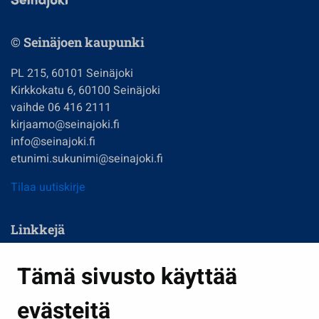
© Seinäjoen kaupunki
PL 215, 60101 Seinäjoki
Kirkkokatu 6, 60100 Seinäjoki
vaihde 06 416 2111
kirjaamo@seinajoki.fi
info@seinajoki.fi
etunimi.sukunimi@seinajoki.fi
Tilaa uutiskirje
Linkkejä
Asuminen ja ympäristö
Tämä sivusto käyttää
Kasvatus ja opetus
evästeitä
Kulttuuri ja liikunta