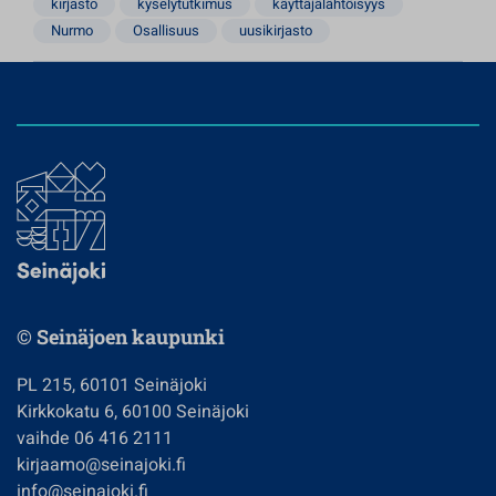
kirjasto
kyselytutkimus
käyttäjälähtöisyys
Nurmo
Osallisuus
uusikirjasto
© Seinäjoen kaupunki
PL 215, 60101 Seinäjoki
Kirkkokatu 6, 60100 Seinäjoki
vaihde 06 416 2111
kirjaamo@seinajoki.fi
info@seinajoki.fi