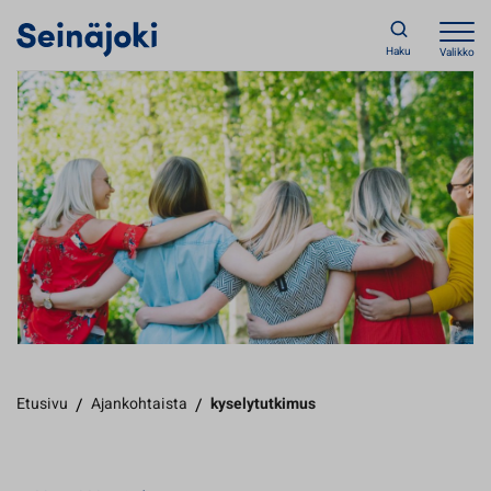
Haku
Valikko
Etusivu
/
Ajankohtaista
/
kyselytutkimus