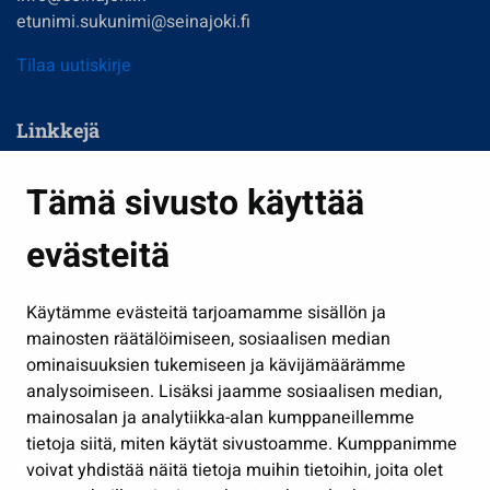
etunimi.sukunimi@seinajoki.fi
Tilaa uutiskirje
Linkkejä
Asuminen ja ympäristö
Tämä sivusto käyttää
Kasvatus ja opetus
evästeitä
Kulttuuri ja liikunta
Hallinto
Käytämme evästeitä tarjoamamme sisällön ja
Työ ja yrittäminen
mainosten räätälöimiseen, sosiaalisen median
Osallistu ja asioi
ominaisuuksien tukemiseen ja kävijämäärämme
analysoimiseen. Lisäksi jaamme sosiaalisen median,
Näytä omat evästeasetukseni
mainosalan ja analytiikka-alan kumppaneillemme
tietoja siitä, miten käytät sivustoamme. Kumppanimme
Seuraa meitä
voivat yhdistää näitä tietoja muihin tietoihin, joita olet