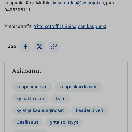
kaupunki, Kirsi Mattila,
kirsi.mattila@seinajoki.fi
, puh.
0405305111
Yhteisötreffit:
Yhteisötreffit | Seinäjoen kaupunki
Jaa
Asiasanat
kaupunginosat
kaupunkiaktivismi
kyläaktivismi
kylät
kylät ja kaupunginosat
LeaderLiiveri
Osallisuus
yhteisöllisyys