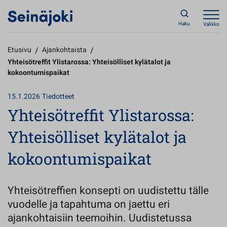
Haku
Valikko
Etusivu
/
Ajankohtaista
/
Yhteisötreffit Ylistarossa: Yhteisölliset kylätalot ja
kokoontumispaikat
15.1.2026
Tiedotteet
Yhteisötreffit Ylistarossa:
Yhteisölliset kylätalot ja
kokoontumispaikat
Yhteisötreffien konsepti on uudistettu tälle
vuodelle ja tapahtuma on jaettu eri
ajankohtaisiin teemoihin. Uudistetussa