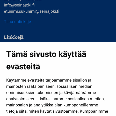
info@seinajoki.fi
etunimi.sukunimi@seinajoki.fi
Tilaa uutiskirje
Linkkejä
Asuminen ja ympäristö
Tämä sivusto käyttää
Kasvatus ja opetus
evästeitä
Kulttuuri ja liikunta
Hallinto
Käytämme evästeitä tarjoamamme sisällön ja
Työ ja yrittäminen
mainosten räätälöimiseen, sosiaalisen median
Osallistu ja asioi
ominaisuuksien tukemiseen ja kävijämäärämme
analysoimiseen. Lisäksi jaamme sosiaalisen median,
Näytä omat evästeasetukseni
mainosalan ja analytiikka-alan kumppaneillemme
tietoja siitä, miten käytät sivustoamme. Kumppanimme