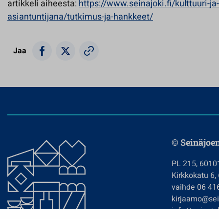
artikkeli aiheesta:
https://www.seinajoki.fi/kulttuuri-
asiantuntijana/tutkimus-ja-hankkeet/
Jaa
© Seinäjoe
PL 215, 6010
Kirkkokatu 6,
vaihde 06 41
kirjaamo@sein
info@seinajok