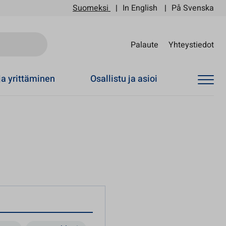
Suomeksi
In English
På Svenska
Sii
Palaute
Yhteystiedot
ja yrittäminen
Osallistu ja asioi