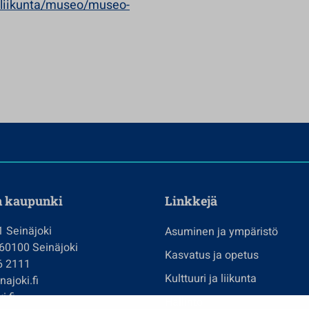
ja-liikunta/museo/museo-
n kaupunki
Linkkejä
1 Seinäjoki
Asuminen ja ympäristö
 60100 Seinäjoki
Kasvatus ja opetus
6 2111
Kulttuuri ja liikunta
ajoki.fi
i.fi
Hallinto