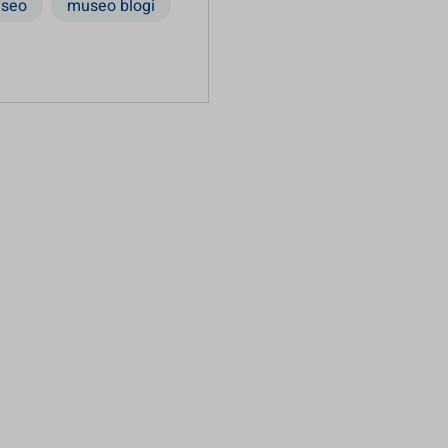
seo
museo blogi