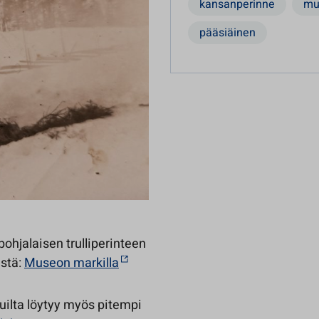
kansanperinne
mu
pääsiäinen
ohjalaisen trulliperinteen
istä:
Museon markilla
uilta löytyy myös pitempi