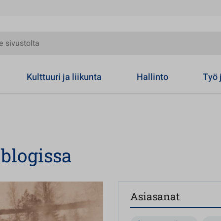
olta
Kulttuuri ja liikunta
Hallinto
Työ 
 blogissa
Asiasanat