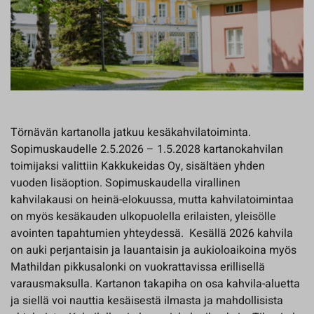
Törnävän kartanolla jatkuu kesäkahvilatoiminta.
Sopimuskaudelle 2.5.2026 – 1.5.2028 kartanokahvilan
toimijaksi valittiin Kakkukeidas Oy, sisältäen yhden
vuoden lisäoption. Sopimuskaudella virallinen
kahvilakausi on heinä-elokuussa, mutta kahvilatoimintaa
on myös kesäkauden ulkopuolella erilaisten, yleisölle
avointen tapahtumien yhteydessä. Kesällä 2026 kahvila
on auki perjantaisin ja lauantaisin ja aukioloaikoina myös
Mathildan pikkusalonki on vuokrattavissa erillisellä
varausmaksulla. Kartanon takapiha on osa kahvila-aluetta
ja siellä voi nauttia kesäisestä ilmasta ja mahdollisista