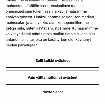
Käytämme evästeitä tarjoamamme sisällön ja
Työ ja yrittäminen
mainosten räätälöimiseen, sosiaalisen median
Osallistu ja asioi
ominaisuuksien tukemiseen ja kävijämäärämme
analysoimiseen. Lisäksi jaamme sosiaalisen median,
Näytä omat evästeasetukseni
mainosalan ja analytiikka-alan kumppaneillemme
tietoja siitä, miten käytät sivustoamme. Kumppanimme
Seuraa meitä
voivat yhdistää näitä tietoja muihin tietoihin, joita olet
antanut heille tai joita on kerätty, kun olet käyttänyt
heidän palvelujaan.
Salli kaikki evästeet
Vain välttämättömät evästeet
Näytä tiedot
Saavutettavuusseloste
| © Seinäjoki 2026