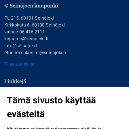
© Seinäjoen kaupunki
PL 215, 60101 Seinäjoki
Kirkkokatu 6, 60100 Seinäjoki
vaihde 06 416 2111
kirjaamo@seinajoki.fi
info@seinajoki.fi
etunimi.sukunimi@seinajoki.fi
Tilaa uutiskirje
Linkkejä
Asuminen ja ympäristö
Tämä sivusto käyttää
Kasvatus ja opetus
evästeitä
Kulttuuri ja liikunta
Hallinto