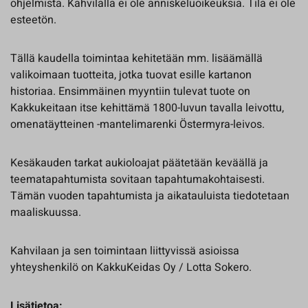
ohjelmista. Kahvilalla ei ole anniskeluoikeuksia. Tila ei ole
esteetön.
Tällä kaudella toimintaa kehitetään mm. lisäämällä
valikoimaan tuotteita, jotka tuovat esille kartanon
historiaa. Ensimmäinen myyntiin tulevat tuote on
Kakkukeitaan itse kehittämä 1800-luvun tavalla leivottu,
omenatäytteinen -mantelimarenki Östermyra-leivos.
Kesäkauden tarkat aukioloajat päätetään keväällä ja
teematapahtumista sovitaan tapahtumakohtaisesti.
Tämän vuoden tapahtumista ja aikatauluista tiedotetaan
maaliskuussa.
Kahvilaan ja sen toimintaan liittyvissä asioissa
yhteyshenkilö on KakkuKeidas Oy / Lotta Sokero.
Lisätietoa: