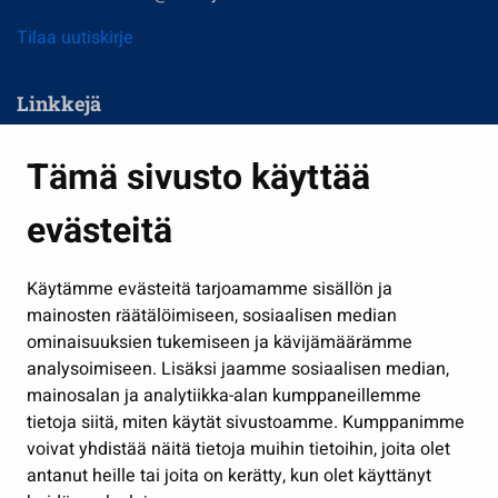
Tilaa uutiskirje
Linkkejä
Asuminen ja ympäristö
Tämä sivusto käyttää
Kasvatus ja opetus
evästeitä
Kulttuuri ja liikunta
Hallinto
Käytämme evästeitä tarjoamamme sisällön ja
Työ ja yrittäminen
mainosten räätälöimiseen, sosiaalisen median
Osallistu ja asioi
ominaisuuksien tukemiseen ja kävijämäärämme
analysoimiseen. Lisäksi jaamme sosiaalisen median,
Näytä omat evästeasetukseni
mainosalan ja analytiikka-alan kumppaneillemme
tietoja siitä, miten käytät sivustoamme. Kumppanimme
Seuraa meitä
voivat yhdistää näitä tietoja muihin tietoihin, joita olet
antanut heille tai joita on kerätty, kun olet käyttänyt