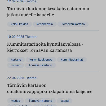
12.02.2026
Tiedote
Törnävän kartanon kesäkahvilatoiminta
jatkuu uudelle kaudelle
kakkukeidas
kesäkahvila
Törnävän kartano
10.09.2025
Tiedote
Kummitustarinoita kynttilänvalossa -
kierrokset Törnävän kartanossa
kartano
kummituskierros
kummitustarinat
museo
Törnävän kartano
22.04.2025
Tiedote
Törnävän kartanon
omatoimivappupikniktapahtuma laajenee
muusa
Törnävän kartano
vappu