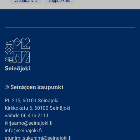
vappukahvila
vappupiknik
© Seinäjoen kaupunki
PL 215, 60101 Seinäjoki
Kirkkokatu 6, 60100 Seinäjoki
vaihde 06 416 2111
kirjaamo@seinajoki.fi
info@seinajoki.fi
etunimi.sukunimi@seinajoki.fi