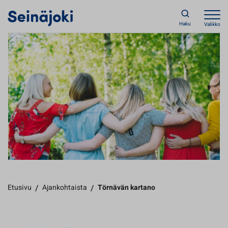
Haku
Valikko
Etusivu
/
Ajankohtaista
/
Törnävän kartano