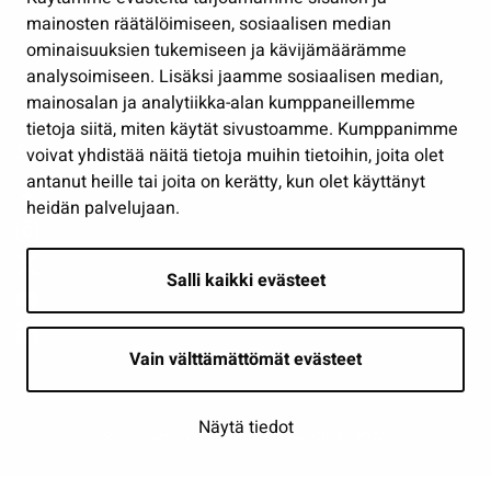
Työ ja yrittäminen
mainosten räätälöimiseen, sosiaalisen median
ominaisuuksien tukemiseen ja kävijämäärämme
Osallistu ja asioi
analysoimiseen. Lisäksi jaamme sosiaalisen median,
Näytä omat evästeasetukseni
mainosalan ja analytiikka-alan kumppaneillemme
tietoja siitä, miten käytät sivustoamme. Kumppanimme
Seuraa meitä
voivat yhdistää näitä tietoja muihin tietoihin, joita olet
antanut heille tai joita on kerätty, kun olet käyttänyt
heidän palvelujaan.
Salli kaikki evästeet
Vain välttämättömät evästeet
Näytä tiedot
Saavutettavuusseloste
| © Seinäjoki 2026