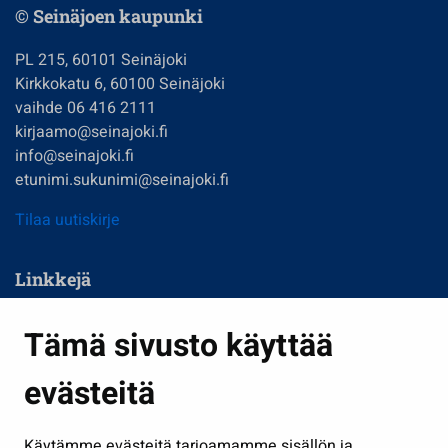
© Seinäjoen kaupunki
PL 215, 60101 Seinäjoki
Kirkkokatu 6, 60100 Seinäjoki
vaihde 06 416 2111
kirjaamo@seinajoki.fi
info@seinajoki.fi
etunimi.sukunimi@seinajoki.fi
Tilaa uutiskirje
Linkkejä
Asuminen ja ympäristö
Tämä sivusto käyttää
Kasvatus ja opetus
evästeitä
Kulttuuri ja liikunta
Hallinto
Käytämme evästeitä tarjoamamme sisällön ja