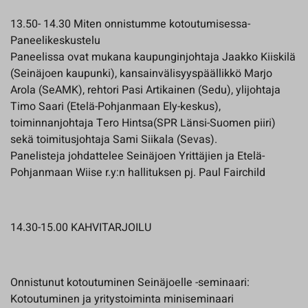
13.50- 14.30 Miten onnistumme kotoutumisessa-
Paneelikeskustelu
Paneelissa ovat mukana kaupunginjohtaja Jaakko Kiiskilä
(Seinäjoen kaupunki), kansainvälisyyspäällikkö Marjo
Arola (SeAMK), rehtori Pasi Artikainen (Sedu), ylijohtaja
Timo Saari (Etelä-Pohjanmaan Ely-keskus),
toiminnanjohtaja Tero Hintsa(SPR Länsi-Suomen piiri)
sekä toimitusjohtaja Sami Siikala (Sevas).
Panelisteja johdattelee Seinäjoen Yrittäjien ja Etelä-
Pohjanmaan Wiise r.y:n hallituksen pj. Paul Fairchild
14.30-15.00 KAHVITARJOILU
Onnistunut kotoutuminen Seinäjoelle -seminaari:
Kotoutuminen ja yritystoiminta miniseminaari