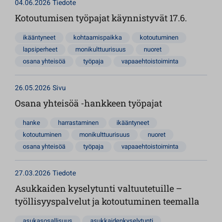
04.06.2026
Tiedote
Kotoutumisen työpajat käynnistyvät 17.6.
ikääntyneet
kohtaamispaikka
kotoutuminen
lapsiperheet
monikulttuurisuus
nuoret
osana yhteisöä
työpaja
vapaaehtoistoiminta
26.05.2026
Sivu
Osana yhteisöä -hankkeen työpajat
hanke
harrastaminen
ikääntyneet
kotoutuminen
monikulttuurisuus
nuoret
osana yhteisöä
työpaja
vapaaehtoistoiminta
27.03.2026
Tiedote
Asukkaiden kyselytunti valtuutetuille –
työllisyyspalvelut ja kotoutuminen teemalla
asukasosallisuus
asukkaidenkyselytunti