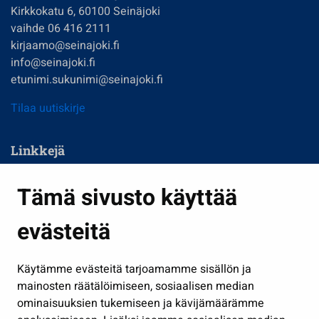
Kirkkokatu 6, 60100 Seinäjoki
vaihde 06 416 2111
kirjaamo@seinajoki.fi
info@seinajoki.fi
etunimi.sukunimi@seinajoki.fi
Tilaa uutiskirje
Linkkejä
Asuminen ja ympäristö
Tämä sivusto käyttää
Kasvatus ja opetus
evästeitä
Kulttuuri ja liikunta
Hallinto
Käytämme evästeitä tarjoamamme sisällön ja
Työ ja yrittäminen
mainosten räätälöimiseen, sosiaalisen median
Osallistu ja asioi
ominaisuuksien tukemiseen ja kävijämäärämme