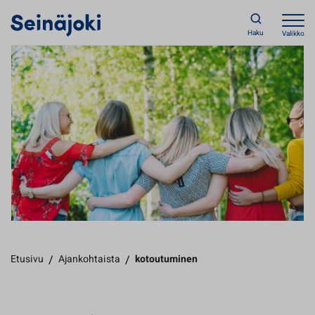
Haku
Valikko
Etusivu
/
Ajankohtaista
/
kotoutuminen