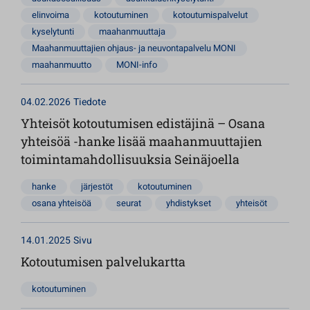
elinvoima
kotoutuminen
kotoutumispalvelut
kyselytunti
maahanmuuttaja
Maahanmuuttajien ohjaus- ja neuvontapalvelu MONI
maahanmuutto
MONI-info
04.02.2026
Tiedote
Yhteisöt kotoutumisen edistäjinä – Osana
yhteisöä -hanke lisää maahanmuuttajien
toimintamahdollisuuksia Seinäjoella
hanke
järjestöt
kotoutuminen
osana yhteisöä
seurat
yhdistykset
yhteisöt
14.01.2025
Sivu
Kotoutumisen palvelukartta
kotoutuminen