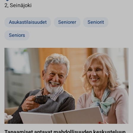
Avautuu uuteen välilehteen
2, Seinäjoki
Asukastilaisuudet
Seniorer
Seniorit
Seniors
Tapaamiset antavat mahdollisuuden keskusteluun