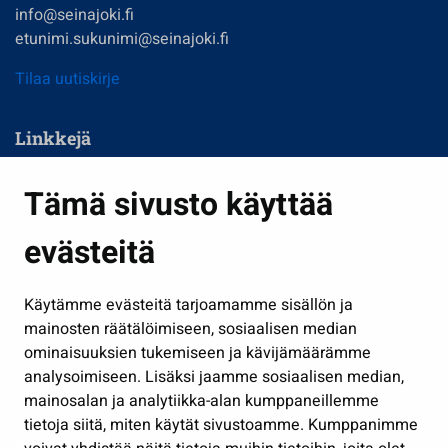
info@seinajoki.fi
etunimi.sukunimi@seinajoki.fi
Tilaa uutiskirje
Linkkejä
Asuminen ja ympäristö
Tämä sivusto käyttää
Kasvatus ja opetus
evästeitä
Kulttuuri ja liikunta
Hallinto
Käytämme evästeitä tarjoamamme sisällön ja
Työ ja yrittäminen
mainosten räätälöimiseen, sosiaalisen median
Osallistu ja asioi
ominaisuuksien tukemiseen ja kävijämäärämme
analysoimiseen. Lisäksi jaamme sosiaalisen median,
Näytä omat evästeasetukseni
mainosalan ja analytiikka-alan kumppaneillemme
tietoja siitä, miten käytät sivustoamme. Kumppanimme
Seuraa meitä