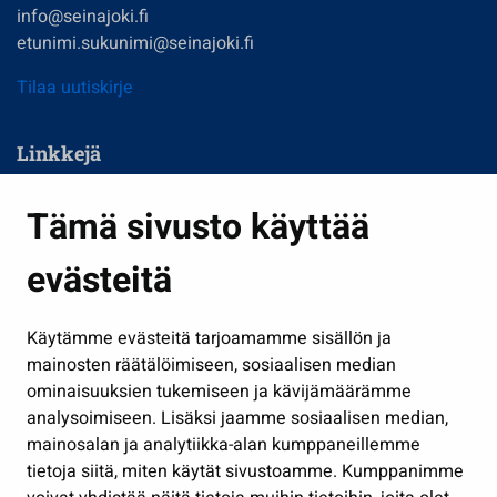
info@seinajoki.fi
etunimi.sukunimi@seinajoki.fi
Tilaa uutiskirje
Linkkejä
Asuminen ja ympäristö
Tämä sivusto käyttää
Kasvatus ja opetus
evästeitä
Kulttuuri ja liikunta
Hallinto
Käytämme evästeitä tarjoamamme sisällön ja
Työ ja yrittäminen
mainosten räätälöimiseen, sosiaalisen median
Osallistu ja asioi
ominaisuuksien tukemiseen ja kävijämäärämme
analysoimiseen. Lisäksi jaamme sosiaalisen median,
Näytä omat evästeasetukseni
mainosalan ja analytiikka-alan kumppaneillemme
tietoja siitä, miten käytät sivustoamme. Kumppanimme
Seuraa meitä