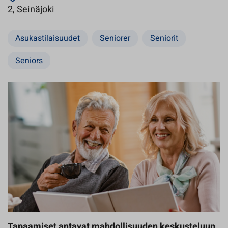
Avautuu uuteen välilehteen
2, Seinäjoki
Asukastilaisuudet
Seniorer
Seniorit
Seniors
Tapaamiset antavat mahdollisuuden keskusteluun