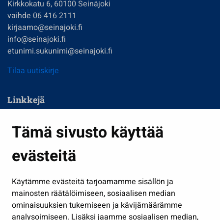
Kirkkokatu 6, 60100 Seinäjoki
vaihde 06 416 2111
kirjaamo@seinajoki.fi
info@seinajoki.fi
etunimi.sukunimi@seinajoki.fi
Tilaa uutiskirje
Linkkejä
Asuminen ja ympäristö
Tämä sivusto käyttää
Kasvatus ja opetus
evästeitä
Kulttuuri ja liikunta
Hallinto
Käytämme evästeitä tarjoamamme sisällön ja
Työ ja yrittäminen
mainosten räätälöimiseen, sosiaalisen median
Osallistu ja asioi
ominaisuuksien tukemiseen ja kävijämäärämme
analysoimiseen. Lisäksi jaamme sosiaalisen median,