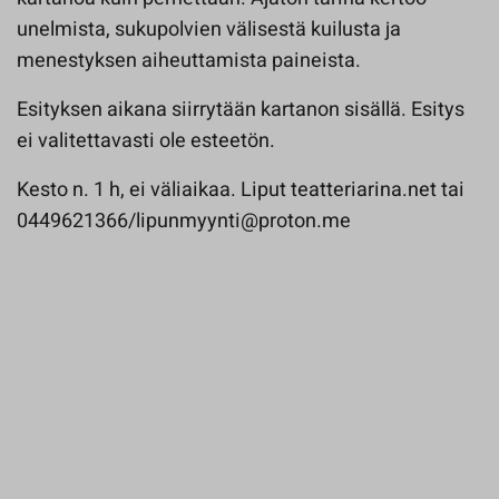
unelmista, sukupolvien välisestä kuilusta ja
menestyksen aiheuttamista paineista.
Esityksen aikana siirrytään kartanon sisällä. Esitys
ei valitettavasti ole esteetön.
Kesto n. 1 h, ei väliaikaa. Liput teatteriarina.net tai
0449621366/lipunmyynti@proton.me