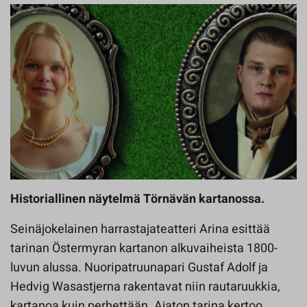
Historiallinen näytelmä Törnävän kartanossa.
Seinäjokelainen harrastajateatteri Arina esittää
tarinan Östermyran kartanon alkuvaiheista 1800-
luvun alussa. Nuoripatruunapari Gustaf Adolf ja
Hedvig Wasastjerna rakentavat niin rautaruukkia,
kartanoa kuin perhettään. Ajaton tarina kertoo