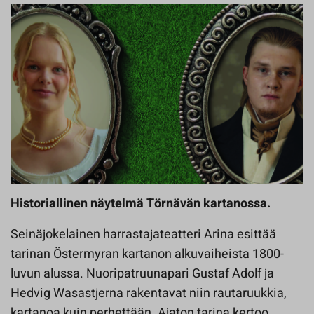
Historiallinen näytelmä Törnävän kartanossa.
Seinäjokelainen harrastajateatteri Arina esittää
tarinan Östermyran kartanon alkuvaiheista 1800-
luvun alussa. Nuoripatruunapari Gustaf Adolf ja
Hedvig Wasastjerna rakentavat niin rautaruukkia,
kartanoa kuin perhettään. Ajaton tarina kertoo