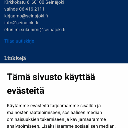
Kirkkokatu 6, 60100 Seinäjoki
vaihde 06 416 2111
kirjaamo@seinajoki.fi
info@seinajoki.fi
etunimi.sukunimi@seinajoki.fi
Tilaa uutiskirje
Linkkejä
Asuminen ja ympäristö
Tämä sivusto käyttää
Kasvatus ja opetus
evästeitä
Kulttuuri ja liikunta
Hallinto
Käytämme evästeitä tarjoamamme sisällön ja
Työ ja yrittäminen
mainosten räätälöimiseen, sosiaalisen median
Osallistu ja asioi
ominaisuuksien tukemiseen ja kävijämäärämme
analysoimiseen. Lisäksi jaamme sosiaalisen median,