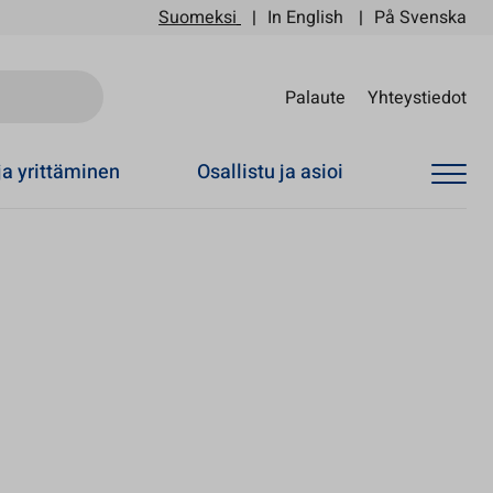
Suomeksi
In English
På Svenska
Sii
Palaute
Yhteystiedot
ja yrittäminen
Osallistu ja asioi