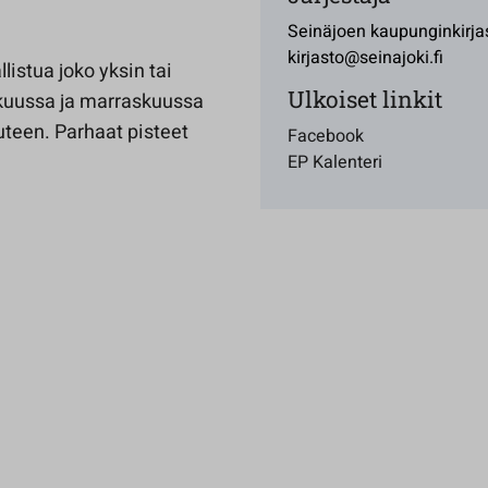
Seinäjoen kaupunginkirja
kirjasto@seinajoki.fi
listua joko yksin tai
Ulkoiset linkit
kuussa ja marraskuussa
uteen. Parhaat pisteet
Facebook
EP Kalenteri