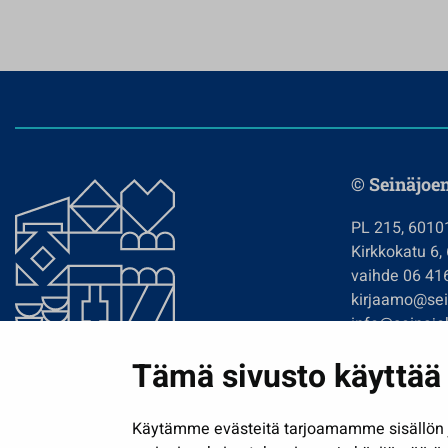
© Seinäjoe
PL 215, 6010
Kirkkokatu 6,
vaihde 06 41
kirjaamo@sein
info@seinajok
etunimi.sukun
Tämä sivusto käyttää 
Tilaa uutiskir
Käytämme evästeitä tarjoamamme sisällön j