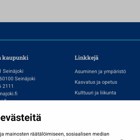
n kaupunki
Linkkejä
1 Seinäjoki
Asuminen ja ympäristö
 60100 Seinäjoki
Kasvatus ja opetus
6 2111
Kulttuuri ja liikunta
ajoki.fi
i.fi
Hallinto
imi@seinajoki.fi
evästeitä
Työ ja yrittäminen
je
Osallistu ja asioi
a mainosten räätälöimiseen, sosiaalisen median
Näytä omat evästeasetuksen