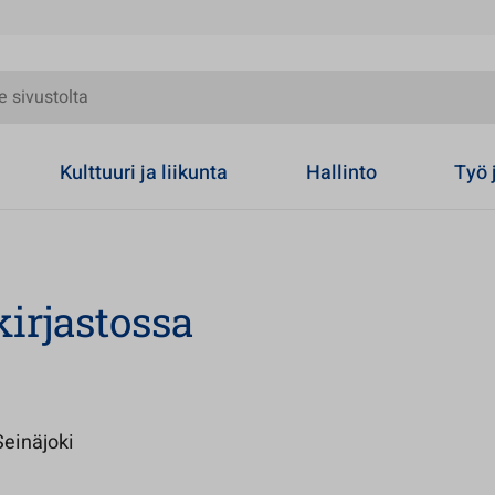
olta
Kulttuuri ja liikunta
Hallinto
Työ 
kirjastossa
Avautuu uuteen välilehteen
Seinäjoki