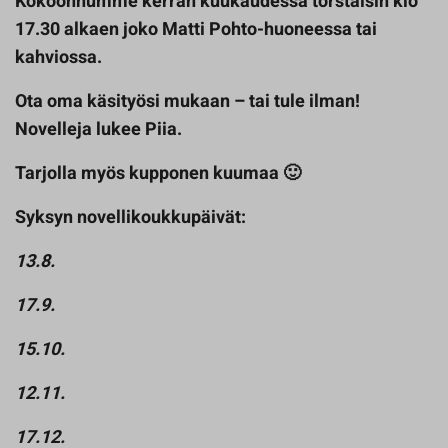
Kokoonnumme kerran kuukaudessa torstaisin klo
17.30 alkaen joko Matti Pohto-huoneessa tai
kahviossa.
Ota oma käsityösi mukaan – tai tule ilman!
Novelleja lukee Piia.
Tarjolla myös kupponen kuumaa 🙂
Syksyn novellikoukkupäivät:
13.8.
17.9.
15.10.
12.11.
17.12.