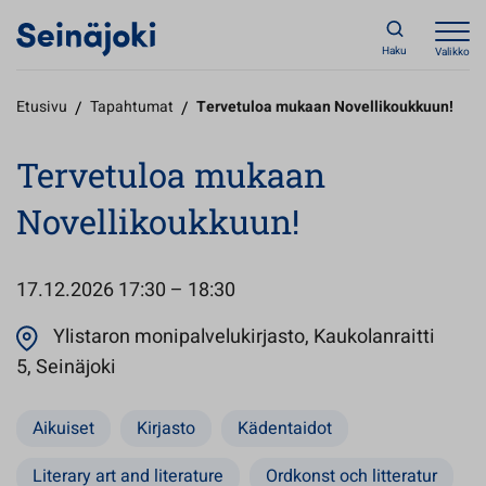
Haku
Valikko
Etusivu
/
Tapahtumat
/
Tervetuloa mukaan Novellikoukkuun!
Tervetuloa mukaan
Novellikoukkuun!
17.12.2026
17:30 – 18:30
Ylistaron monipalvelukirjasto, Kaukolanraitti
Avautuu uuteen välilehteen
5, Seinäjoki
Aikuiset
Kirjasto
Kädentaidot
Literary art and literature
Ordkonst och litteratur