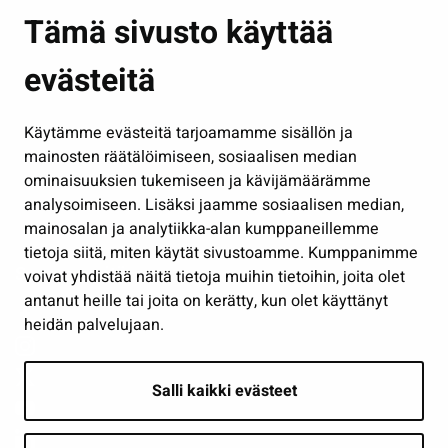
Asuminen ja ympäristö
Tämä sivusto käyttää
Kasvatus ja opetus
evästeitä
Kulttuuri ja liikunta
Hallinto
Käytämme evästeitä tarjoamamme sisällön ja
Työ ja yrittäminen
mainosten räätälöimiseen, sosiaalisen median
Osallistu ja asioi
ominaisuuksien tukemiseen ja kävijämäärämme
analysoimiseen. Lisäksi jaamme sosiaalisen median,
Näytä omat evästeasetukseni
mainosalan ja analytiikka-alan kumppaneillemme
tietoja siitä, miten käytät sivustoamme. Kumppanimme
Seuraa meitä
voivat yhdistää näitä tietoja muihin tietoihin, joita olet
antanut heille tai joita on kerätty, kun olet käyttänyt
heidän palvelujaan.
Salli kaikki evästeet