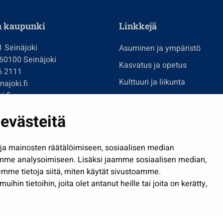
n kaupunki
Linkkejä
1 Seinäjoki
Asuminen ja ympäristö
 60100 Seinäjoki
Kasvatus ja opetus
6 2111
Kulttuuri ja liikunta
ajoki.fi
i.fi
Hallinto
imi@seinajoki.fi
evästeitä
Työ ja yrittäminen
je
Osallistu ja asioi
a mainosten räätälöimiseen, sosiaalisen median
Näytä omat evästeasetuksen
mme analysoimiseen. Lisäksi jaamme sosiaalisen median,
mme tietoja siitä, miten käytät sivustoamme.
in tietoihin, joita olet antanut heille tai joita on kerätty,
Saavutettavuusseloste
| © Seinäjoki 2026