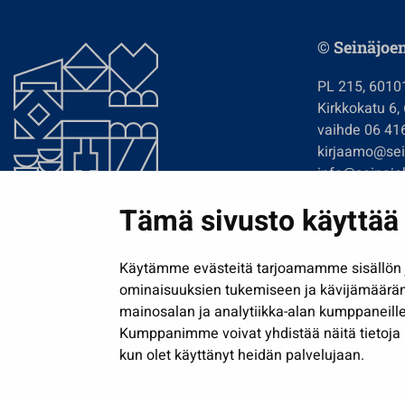
© Seinäjoe
PL 215, 6010
Kirkkokatu 6,
vaihde 06 41
kirjaamo@sein
info@seinajok
etunimi.sukun
Tämä sivusto käyttää 
Tilaa uutiskir
Käytämme evästeitä tarjoamamme sisällön j
ominaisuuksien tukemiseen ja kävijämäärä
mainosalan ja analytiikka-alan kumppaneille
Kumppanimme voivat yhdistää näitä tietoja muih
kun olet käyttänyt heidän palvelujaan.