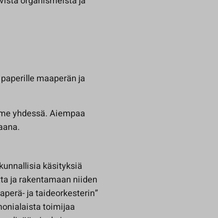
istä organismeista ja
i paperille maaperän ja
mme yhdessä. Aiempaa
iaana.
nnallisia käsityksiä
ta ja rakentamaan niiden
perä- ja taideorkesterin”
onialaista toimijaa