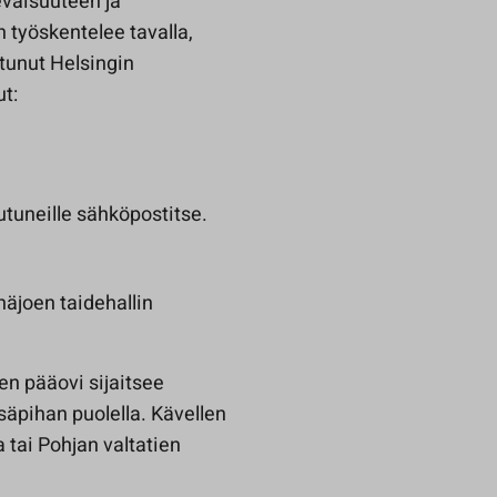
evaisuuteen ja
h työskentelee tavalla,
tunut Helsingin
t:
autuneille sähköpostitse.
näjoen taidehallin
en pääovi sijaitsee
säpihan puolella. Kävellen
 tai Pohjan valtatien