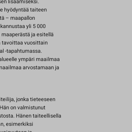
en lisäämiseksi.
e hyödyntää taiteen
tä – maapallon
kannustaa yli 5 000
 maaperästä ja esitellä
 tavoittaa vuosittain
val -tapahtumassa.
 alueelle ympäri maailmaa
 maailmaa arvostamaan ja
teilija, jonka tieteeseen
 Hän on valmistunut
tosta. Hänen taiteellisella
n, esimerkiksi