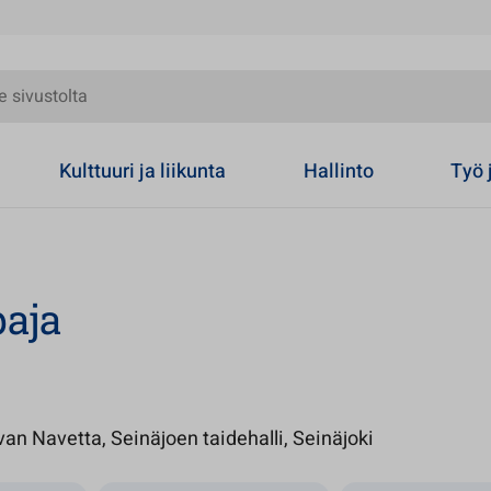
olta
Kulttuuri ja liikunta
Hallinto
Työ 
aja
Avautuu uute
evan Navetta, Seinäjoen taidehalli, Seinäjoki