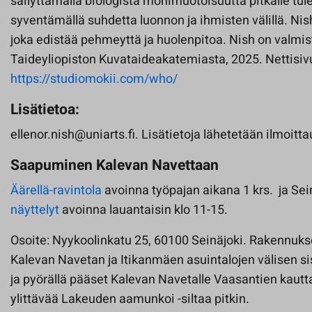
säilyttämällä biologista monimuotoisuutta pitkälle tul
syventämällä suhdetta luonnon ja ihmisten välillä. Nis
joka edistää pehmeyttä ja huolenpitoa. Nish on valmis
Taideyliopiston Kuvataideakatemiasta, 2025. Nettisivu
https://studiomokii.com/who/
Lisätietoa:
ellenor.nish@uniarts.fi. Lisätietoja lähetetään ilmoitt
Saapuminen Kalevan Navettaan
Äärellä-ravintola
avoinna työpajan aikana 1 krs. ja Sei
näyttelyt
avoinna lauantaisin klo 11-15.
Osoite: Nyykoolinkatu 25, 60100 Seinäjoki. Rakennuks
Kalevan Navetan ja Itikanmäen asuintalojen välisen si
ja pyörällä pääset Kalevan Navetalle Vaasantien kautta
ylittävää Lakeuden aamunkoi -siltaa pitkin.