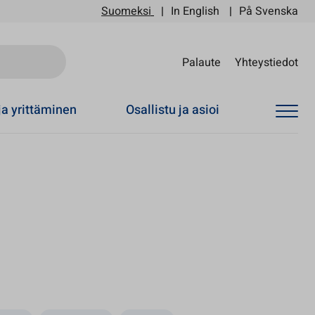
Suomeksi
In English
På Svenska
Sii
Palaute
Yhteystiedot
ja yrittäminen
Osallistu ja asioi
en välilehteen