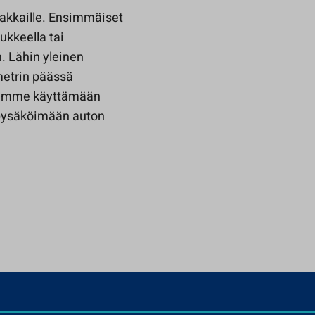
iakkaille. Ensimmäiset
ukkeella tai
h. Lähin yleinen
metrin päässä
elemme käyttämään
 pysäköimään auton