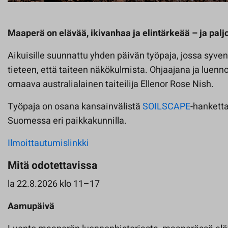
Maaperä on elävää, ikivanhaa ja elintärkeää – ja pal
Aikuisille suunnattu yhden päivän työpaja, jossa sy
tieteen, että taiteen näkökulmista. Ohjaajana ja luenno
omaava australialainen taiteilija Ellenor Rose Nish.
Työpaja on osana kansainvälistä
SOILSCAPE
-hanketta
Suomessa eri paikkakunnilla.
Ilmoittautumislinkki
Mitä odotettavissa
la 22.8.2026 klo 11–17
Aamupäivä