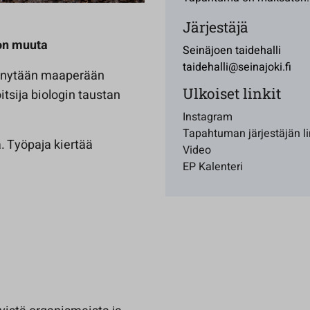
Järjestäjä
jon muuta
Seinäjoen taidehalli
taidehalli@seinajoki.fi
vennytään maaperään
Ulkoiset linkit
itsija biologin taustan
Instagram
Tapahtuman järjestäjän li
. Työpaja kiertää
Video
EP Kalenteri