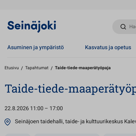
Hae sivust
Asuminen ja ympäristö
Kasvatus ja opetus
Etusivu
/
Tapahtumat
/
Taide-tiede-maaperätyöpaja
Taide-tiede-maaperätyöp
22.8.2026
11:00 – 17:00
Seinäjoen taidehalli, taide- ja kulttuurikeskus Kal