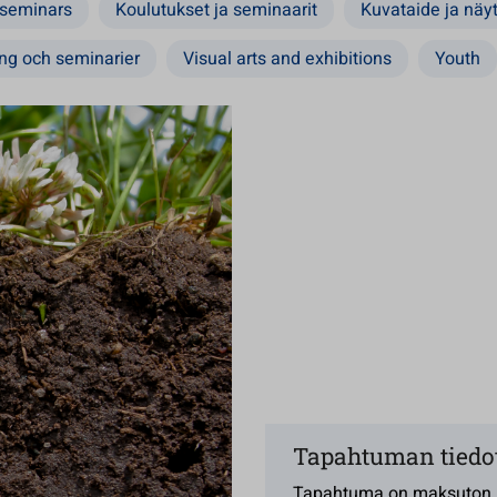
 seminars
Koulutukset ja seminaarit
Kuvataide ja näyt
ing och seminarier
Visual arts and exhibitions
Youth
Tapahtuman tiedo
Tapahtuma on maksuton.