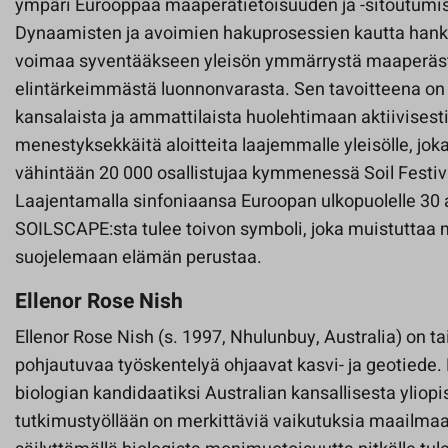
ympäri Eurooppaa maaperätietoisuuden ja -sitoutumis
Dynaamisten ja avoimien hakuprosessien kautta hank
voimaa syventääkseen yleisön ymmärrystä maaperäs
elintärkeimmästä luonnonvarasta. Sen tavoitteena on 
kansalaista ja ammattilaista huolehtimaan aktiivisesti
menestyksekkäitä aloitteita laajemmalle yleisölle, joka
vähintään 20 000 osallistujaa kymmenessä Soil Festi
Laajentamalla sinfoniaansa Euroopan ulkopuolelle 30
SOILSCAPE:sta tulee toivon symboli, joka muistuttaa
suojelemaan elämän perustaa.
Ellenor Rose Nish
Ellenor Rose Nish (s. 1997, Nhulunbuy, Australia) on tai
pohjautuvaa työskentelyä ohjaavat kasvi- ja geotiede.
biologian kandidaatiksi Australian kansallisesta yliopis
tutkimustyöllään on merkittäviä vaikutuksia maailmaa