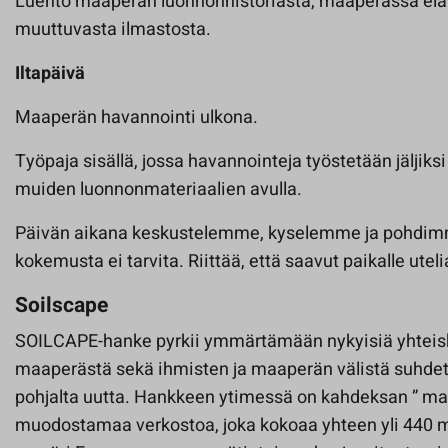
Luento maaperän luonnonhistoriasta, maaperässä eläv
muuttuvasta ilmastosta.
Iltapäivä
Maaperän havannointi ulkona.
Työpaja sisällä, jossa havannointeja työstetään jäljiks
muiden luonnonmateriaalien avulla.
Päivän aikana keskustelemme, kyselemme ja pohdi
kokemusta ei tarvita. Riittää, että saavut paikalle utel
Soilscape
SOILCAPE-hanke pyrkii ymmärtämään nykyisiä yhteisku
maaperästä sekä ihmisten ja maaperän välistä suhdet
pohjalta uutta. Hankkeen ytimessä on kahdeksan ” maa
muodostamaa verkostoa, joka kokoaa yhteen yli 440 m