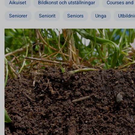
Aikuiset
Bildkonst och utställningar
Courses and
Seniorer
Seniorit
Seniors
Unga
Utbildn