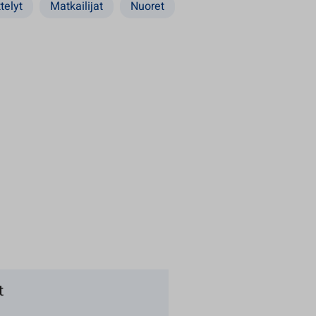
telyt
Matkailijat
Nuoret
t