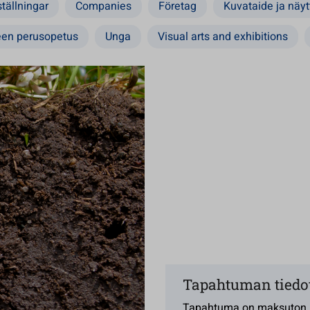
tällningar
Companies
Företag
Kuvataide ja näyt
een perusopetus
Unga
Visual arts and exhibitions
Tapahtuman tiedo
Tapahtuma on maksuton.