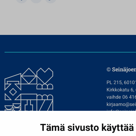
© Seinäjoe
PL 215, 6010
Kirkkokatu 6,
vaihde 06 41
kirjaamo@sein
info@seinajok
etunimi.sukun
Tämä sivusto käyttää 
Tilaa uutiskir