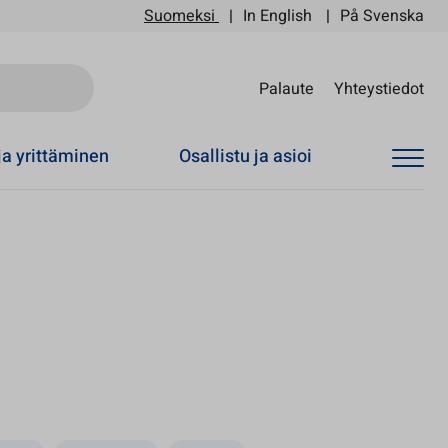
Suomeksi
In English
På Svenska
Sii
Palaute
Yhteystiedot
ja yrittäminen
Osallistu ja asioi
en välilehteen