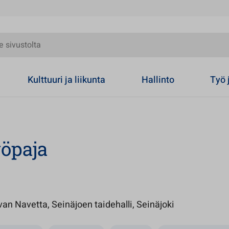
olta
Kulttuuri ja liikunta
Hallinto
Työ 
öpaja
Avautuu uute
evan Navetta, Seinäjoen taidehalli, Seinäjoki