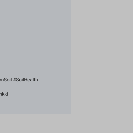
onSoil #SoilHealth
nkki