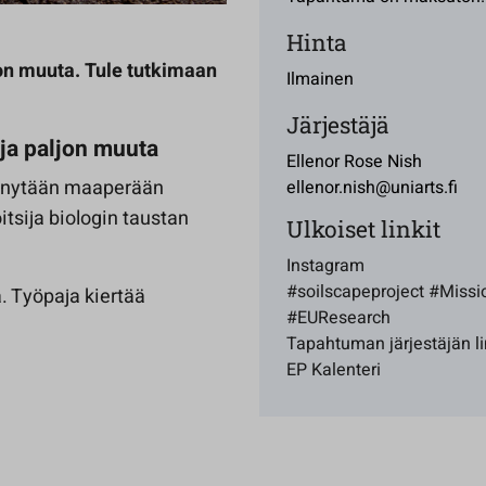
Hinta
jon muuta. Tule tutkimaan
Ilmainen
Järjestäjä
 ja paljon muuta
Ellenor Rose Nish
vennytään maaperään
ellenor.nish@uniarts.fi
itsija biologin taustan
Ulkoiset linkit
Instagram
#soilscapeproject #Missi
. Työpaja kiertää
#EUResearch
Tapahtuman järjestäjän li
EP Kalenteri