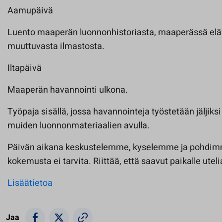
Aamupäivä
Luento maaperän luonnonhistoriasta, maaperässä eläv
muuttuvasta ilmastosta.
Iltapäivä
Maaperän havannointi ulkona.
Työpaja sisällä, jossa havannointeja työstetään jäljiks
muiden luonnonmateriaalien avulla.
Päivän aikana keskustelemme, kyselemme ja pohdi
kokemusta ei tarvita. Riittää, että saavut paikalle utel
Lisäätietoa
Jaa