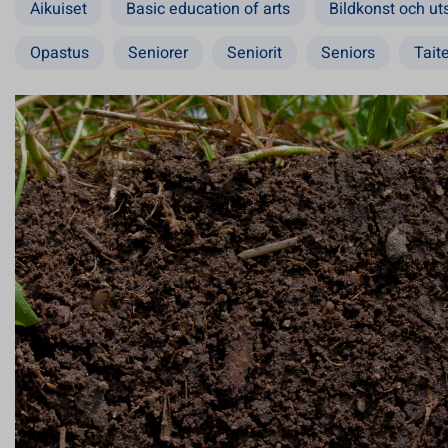
Aikuiset
Basic education of arts
Bildkonst och uts
Opastus
Seniorer
Seniorit
Seniors
Tait