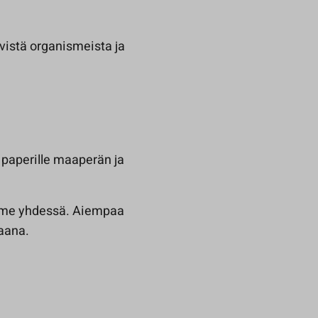
istä organismeista ja
i paperille maaperän ja
mme yhdessä. Aiempaa
iaana.