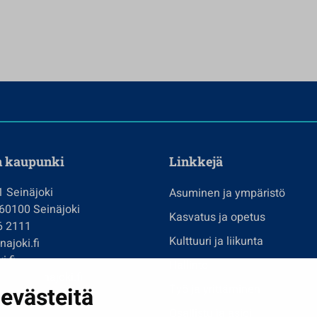
n kaupunki
Linkkejä
1 Seinäjoki
Asuminen ja ympäristö
 60100 Seinäjoki
Kasvatus ja opetus
6 2111
Kulttuuri ja liikunta
ajoki.fi
i.fi
Hallinto
imi@seinajoki.fi
evästeitä
Työ ja yrittäminen
je
Osallistu ja asioi