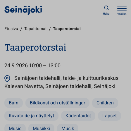
Haku
Valikko
Etusivu
/
Tapahtumat
/
Taaperotorstai
Taaperotorstai
24.9.2026
10:00 – 13:00
Seinäjoen taidehalli, taide- ja kulttuurikeskus
Avautu
Kalevan Navetta, Seinäjoen taidehalli, Seinäjoki
Barn
Bildkonst och utställningar
Children
Kuvataide ja näyttelyt
Kädentaidot
Lapset
Music
Musiikki
Musik