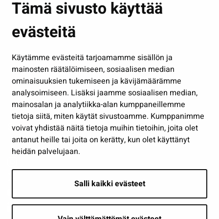
Tämä sivusto käyttää
Kasvatus ja opetus
evästeitä
Kulttuuri ja liikunta
Hallinto
Käytämme evästeitä tarjoamamme sisällön ja
Työ ja yrittäminen
mainosten räätälöimiseen, sosiaalisen median
Osallistu ja asioi
ominaisuuksien tukemiseen ja kävijämäärämme
analysoimiseen. Lisäksi jaamme sosiaalisen median,
Näytä omat evästeasetukseni
mainosalan ja analytiikka-alan kumppaneillemme
tietoja siitä, miten käytät sivustoamme. Kumppanimme
Seuraa meitä
voivat yhdistää näitä tietoja muihin tietoihin, joita olet
antanut heille tai joita on kerätty, kun olet käyttänyt
heidän palvelujaan.
Salli kaikki evästeet