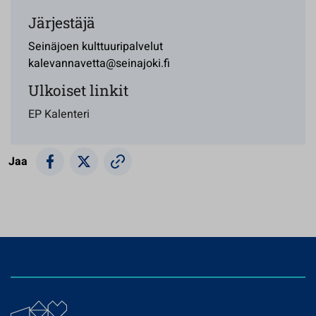
Järjestäjä
Seinäjoen kulttuuripalvelut
kalevannavetta@seinajoki.fi
Ulkoiset linkit
EP Kalenteri
Jaa