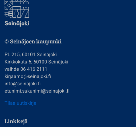
© Seinäjoen kaupunki
PL 215, 60101 Seinäjoki
Kirkkokatu 6, 60100 Seinäjoki
vaihde 06 416 2111
kirjaamo@seinajoki.fi
info@seinajoki.fi
etunimi.sukunimi@seinajoki.fi
Tilaa uutiskirje
Linkkejä
Asuminen ja ympäristö