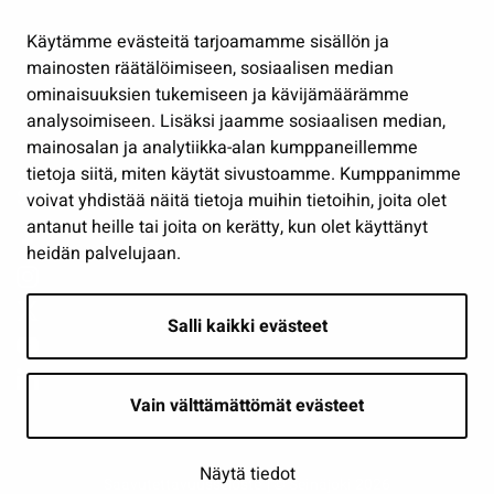
Hallinto
Käytämme evästeitä tarjoamamme sisällön ja
Työ ja yrittäminen
mainosten räätälöimiseen, sosiaalisen median
Osallistu ja asioi
ominaisuuksien tukemiseen ja kävijämäärämme
analysoimiseen. Lisäksi jaamme sosiaalisen median,
Näytä omat evästeasetukseni
mainosalan ja analytiikka-alan kumppaneillemme
tietoja siitä, miten käytät sivustoamme. Kumppanimme
Seuraa meitä
voivat yhdistää näitä tietoja muihin tietoihin, joita olet
antanut heille tai joita on kerätty, kun olet käyttänyt
heidän palvelujaan.
Salli kaikki evästeet
Vain välttämättömät evästeet
Näytä tiedot
Saavutettavuusseloste
| © Seinäjoki 2026