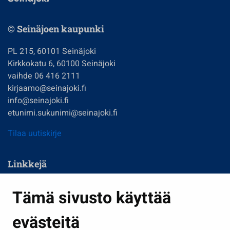
© Seinäjoen kaupunki
PL 215, 60101 Seinäjoki
Kirkkokatu 6, 60100 Seinäjoki
vaihde 06 416 2111
kirjaamo@seinajoki.fi
info@seinajoki.fi
etunimi.sukunimi@seinajoki.fi
Tilaa uutiskirje
Linkkejä
Asuminen ja ympäristö
Tämä sivusto käyttää
Kasvatus ja opetus
evästeitä
Kulttuuri ja liikunta