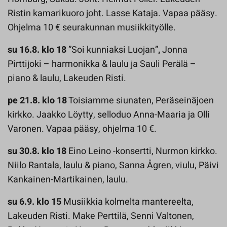
Ristin kamarikuoro joht. Lasse Kataja. Vapaa pääsy.
Ohjelma 10 € seurakunnan musiikkityölle.
su 16.8. klo 18
”Soi kunniaksi Luojan”
,
Jonna
Pirttijoki – harmonikka & laulu ja Sauli Perälä –
piano & laulu, Lakeuden Risti.
pe 21.8. klo 18
Toisiamme siunaten, Peräseinäjoen
kirkko. Jaakko Löytty, selloduo Anna-Maaria ja Olli
Varonen. Vapaa pääsy, ohjelma 10 €.
su 30.8. klo 18
Eino Leino -konsertti, Nurmon kirkko.
Niilo Rantala, laulu & piano, Sanna Ågren, viulu, Päivi
Kankainen-Martikainen, laulu.
su 6.9. klo 15
Musiikkia kolmelta mantereelta,
Lakeuden Risti. Make Perttilä, Senni Valtonen,