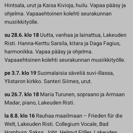
Hintsala, urut ja Kaisa Kivioja, huilu. Vapaa pääsy ja
ohjelma. Vapaaehtoinen kolehti seurakunnan
musiikkityölle.
su 28.6. klo 18
Uutta, vanhaa ja lainattua, Lakeuden
Risti. Hanna-Kerttu Sarsila, kitara ja Daga Fagius,
harmonikka. Vapaa pääsy ja ohjelma.
Vapaaehtoinen kolehti seurakunnan musiikkityölle.
pe 3.7. klo 19
Suomalaisia säveliä suvi-illassa,
Ylistaron kirkko. Santeri Siimes, urut.
su 26.7. klo 18
Maria Turunen, sopraano ja Armaan
Madar, piano, Lakeuden Risti.
la 8.8. klo 16
Rauhaa maailmaan – Frieden für die
Welt, Lakeuden Risti. Collegium Vocale, Bad
Homburg, Saksa. Joht. Helmut Föller. Lakeuden