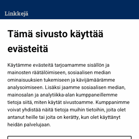
Linkkejä
Asuminen ja ympäristö
Tämä sivusto käyttää
Kasvatus ja opetus
evästeitä
Kulttuuri ja liikunta
Hallinto
Käytämme evästeitä tarjoamamme sisällön ja
Työ ja yrittäminen
mainosten räätälöimiseen, sosiaalisen median
Osallistu ja asioi
ominaisuuksien tukemiseen ja kävijämäärämme
analysoimiseen. Lisäksi jaamme sosiaalisen median,
Näytä omat evästeasetukseni
mainosalan ja analytiikka-alan kumppaneillemme
tietoja siitä, miten käytät sivustoamme. Kumppanimme
Seuraa meitä
voivat yhdistää näitä tietoja muihin tietoihin, joita olet
antanut heille tai joita on kerätty, kun olet käyttänyt
heidän palvelujaan.