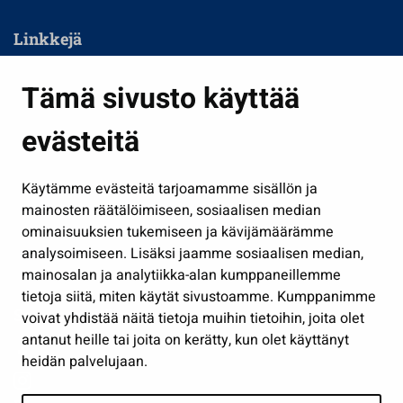
Linkkejä
Asuminen ja ympäristö
Tämä sivusto käyttää
Kasvatus ja opetus
evästeitä
Kulttuuri ja liikunta
Hallinto
Käytämme evästeitä tarjoamamme sisällön ja
Työ ja yrittäminen
mainosten räätälöimiseen, sosiaalisen median
Osallistu ja asioi
ominaisuuksien tukemiseen ja kävijämäärämme
analysoimiseen. Lisäksi jaamme sosiaalisen median,
Näytä omat evästeasetukseni
mainosalan ja analytiikka-alan kumppaneillemme
tietoja siitä, miten käytät sivustoamme. Kumppanimme
Seuraa meitä
voivat yhdistää näitä tietoja muihin tietoihin, joita olet
antanut heille tai joita on kerätty, kun olet käyttänyt
heidän palvelujaan.