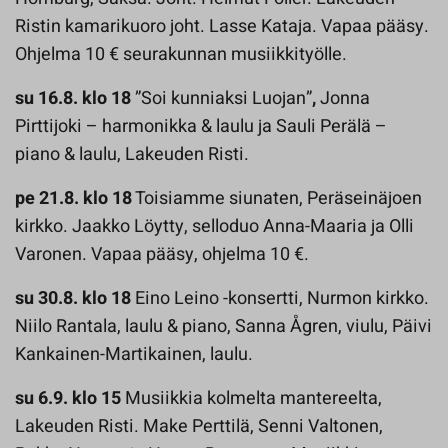
Ristin kamarikuoro joht. Lasse Kataja. Vapaa pääsy.
Ohjelma 10 € seurakunnan musiikkityölle.
su 16.8. klo 18
”Soi kunniaksi Luojan”
,
Jonna
Pirttijoki – harmonikka & laulu ja Sauli Perälä –
piano & laulu, Lakeuden Risti.
pe 21.8. klo 18
Toisiamme siunaten, Peräseinäjoen
kirkko. Jaakko Löytty, selloduo Anna-Maaria ja Olli
Varonen. Vapaa pääsy, ohjelma 10 €.
su 30.8. klo 18
Eino Leino -konsertti, Nurmon kirkko.
Niilo Rantala, laulu & piano, Sanna Ågren, viulu, Päivi
Kankainen-Martikainen, laulu.
su 6.9. klo 15
Musiikkia kolmelta mantereelta,
Lakeuden Risti. Make Perttilä, Senni Valtonen,