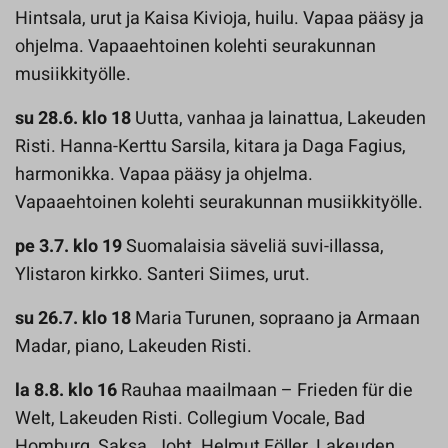
Hintsala, urut ja Kaisa Kivioja, huilu. Vapaa pääsy ja
ohjelma. Vapaaehtoinen kolehti seurakunnan
musiikkityölle.
su 28.6. klo 18
Uutta, vanhaa ja lainattua, Lakeuden
Risti. Hanna-Kerttu Sarsila, kitara ja Daga Fagius,
harmonikka. Vapaa pääsy ja ohjelma.
Vapaaehtoinen kolehti seurakunnan musiikkityölle.
pe 3.7. klo 19
Suomalaisia säveliä suvi-illassa,
Ylistaron kirkko. Santeri Siimes, urut.
su 26.7. klo 18
Maria Turunen, sopraano ja Armaan
Madar, piano, Lakeuden Risti.
la 8.8. klo 16
Rauhaa maailmaan – Frieden für die
Welt, Lakeuden Risti. Collegium Vocale, Bad
Homburg, Saksa. Joht. Helmut Föller. Lakeuden