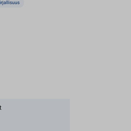
rjallisuus
t