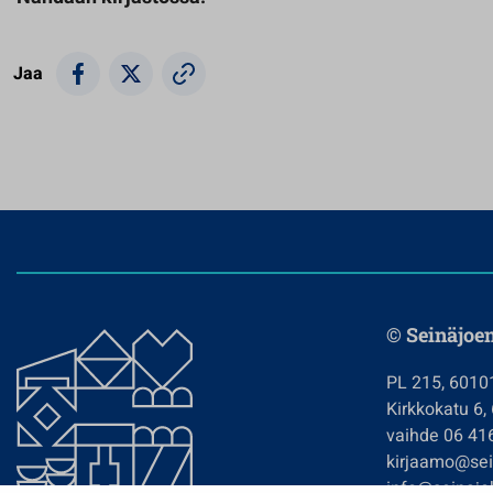
Jaa
© Seinäjoe
PL 215, 6010
Kirkkokatu 6,
vaihde 06 41
kirjaamo@sein
info@seinajok