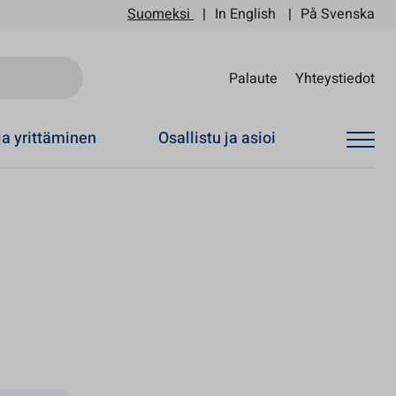
Suomeksi
In English
På Svenska
Sii
Palaute
Yhteystiedot
ja yrittäminen
Osallistu ja asioi