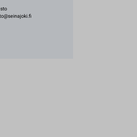
asto
to@seinajoki.fi