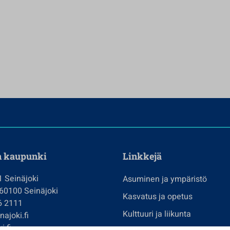
n kaupunki
Linkkejä
1 Seinäjoki
Asuminen ja ympäristö
 60100 Seinäjoki
Kasvatus ja opetus
6 2111
Kulttuuri ja liikunta
ajoki.fi
i.fi