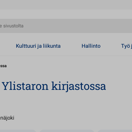
olta
Kulttuuri ja liikunta
Hallinto
Työ 
ossa
Ylistaron kirjastossa
Avautuu uuteen välilehteen
inäjoki