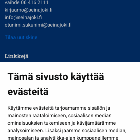
vaihde 06 416 2111
kirjaamo@seinajoki.fi
info@seinajoki.fi
etunimi.sukunimi@seinajoki.fi
Tilaa uutiskirje
Linkkejä
Asuminen ja ympäristö
Tämä sivusto käyttää
Kasvatus ja opetus
evästeitä
Kulttuuri ja liikunta
Hallinto
Käytämme evästeitä tarjoamamme sisällön ja
Työ ja yrittäminen
mainosten räätälöimiseen, sosiaalisen median
Osallistu ja asioi
ominaisuuksien tukemiseen ja kävijämäärämme
analysoimiseen. Lisäksi jaamme sosiaalisen median,
Näytä omat evästeasetukseni
mainosalan ja analytiikka-alan kumppaneillemme