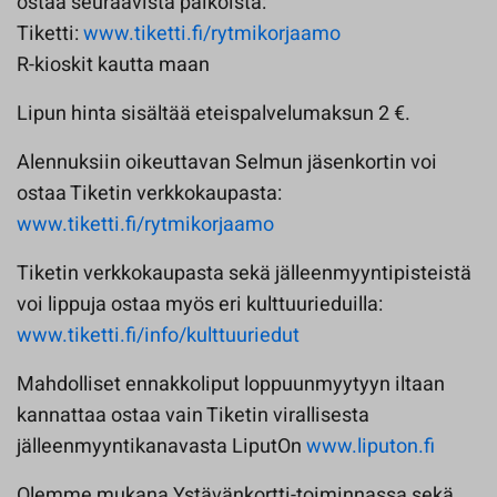
ostaa seuraavista paikoista:
Tiketti:
www.tiketti.fi/rytmikorjaamo
R-kioskit kautta maan
Lipun hinta sisältää eteispalvelumaksun 2 €.
Alennuksiin oikeuttavan Selmun jäsenkortin voi
ostaa Tiketin verkkokaupasta:
www.tiketti.fi/rytmikorjaamo
Tiketin verkkokaupasta sekä jälleenmyyntipisteistä
voi lippuja ostaa myös eri kulttuurieduilla:
www.tiketti.fi/info/kulttuuriedut
Mahdolliset ennakkoliput loppuunmyytyyn iltaan
kannattaa ostaa vain Tiketin virallisesta
jälleenmyyntikanavasta LiputOn
www.liputon.fi
Olemme mukana Ystävänkortti-toiminnassa sekä