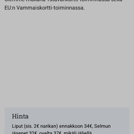
EU:n Vammaiskortti-toiminnassa.
Hinta
Liput (sis. 2€ narikan) ennakkoon 34€, Selmun
jäsenet 32€, ovelta 37€, mikäli jäljellä