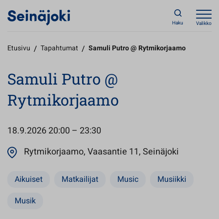
Haku
Valikko
Etusivu
/
Tapahtumat
/
Samuli Putro @ Rytmikorjaamo
Samuli Putro @
Rytmikorjaamo
18.9.2026
20:00 – 23:30
Avautuu u
Rytmikorjaamo, Vaasantie 11, Seinäjoki
Aikuiset
Matkailijat
Music
Musiikki
Musik