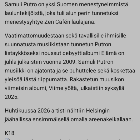
Samuli Putro on yksi Suomen menestyneimmistä
lauluntekijöistä, joka tuli alun perin tunnetuksi
menestysyhtye Zen Cafén laulajana.
Vaatimattomuudestaan sekä tavallisille ihmisille
suunnatusta musiikistaan tunnetun Putron
listaykköseksi noussut debyyttialbumi Elämä on
juhla julkaistiin vuonna 2009. Samuli Putron
musiikki on ajatonta ja se puhuttelee sekä koskettaa
yleisöä iästä riippumatta. Rakastetun muusikon
viimeisin albumi, Viime yöltä, julkaistiin syksyllä
2025.
Huhtikuussa 2026 artisti nähtiin Helsingin
jäähallissa ensimmäisellä omalla areenakeikallaan.
K18