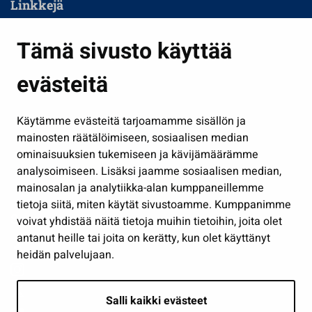
Linkkejä
Asuminen ja ympäristö
Tämä sivusto käyttää
Kasvatus ja opetus
evästeitä
Kulttuuri ja liikunta
Hallinto
Käytämme evästeitä tarjoamamme sisällön ja
Työ ja yrittäminen
mainosten räätälöimiseen, sosiaalisen median
Osallistu ja asioi
ominaisuuksien tukemiseen ja kävijämäärämme
analysoimiseen. Lisäksi jaamme sosiaalisen median,
Näytä omat evästeasetukseni
mainosalan ja analytiikka-alan kumppaneillemme
tietoja siitä, miten käytät sivustoamme. Kumppanimme
Seuraa meitä
voivat yhdistää näitä tietoja muihin tietoihin, joita olet
antanut heille tai joita on kerätty, kun olet käyttänyt
heidän palvelujaan.
Salli kaikki evästeet