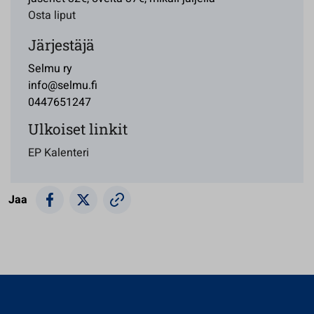
Osta liput
Järjestäjä
Selmu ry
info@selmu.fi
0447651247
Ulkoiset linkit
EP Kalenteri
Jaa