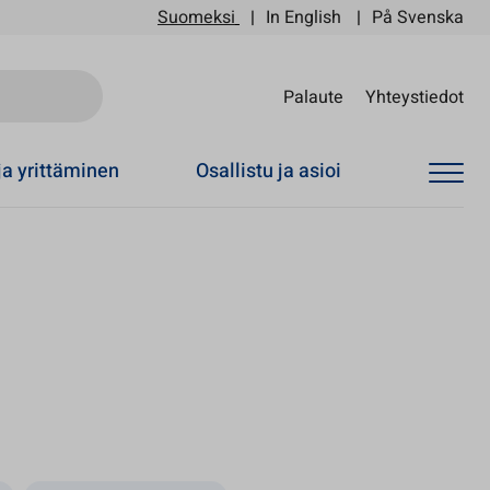
Suomeksi
In English
På Svenska
Sii
Palaute
Yhteystiedot
ja yrittäminen
Osallistu ja asioi