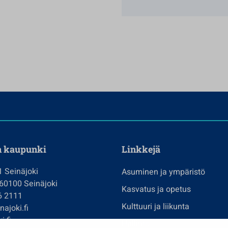
n kaupunki
Linkkejä
1 Seinäjoki
Asuminen ja ympäristö
 60100 Seinäjoki
Kasvatus ja opetus
6 2111
Kulttuuri ja liikunta
ajoki.fi
i.fi
Hallinto