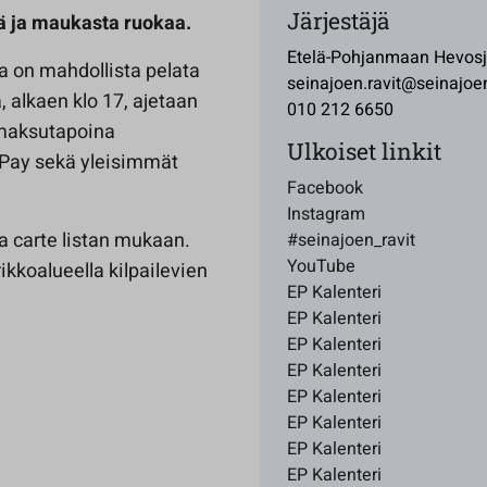
Järjestäjä
ä ja maukasta ruokaa.
Etelä-Pohjanmaan Hevosjal
a on mahdollista pelata
seinajoen.ravit@seinajoen
 alkaen klo 17, ajetaan
010 212 6650
 maksutapoina
Ulkoiset linkit
ePay sekä yleisimmät
Facebook
Instagram
la carte listan mukaan.
#seinajoen_ravit
YouTube
rikkoalueella kilpailevien
EP Kalenteri
EP Kalenteri
EP Kalenteri
EP Kalenteri
EP Kalenteri
EP Kalenteri
EP Kalenteri
EP Kalenteri