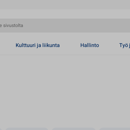
olta
Kulttuuri ja liikunta
Hallinto
Työ 
 uuteen välilehteen