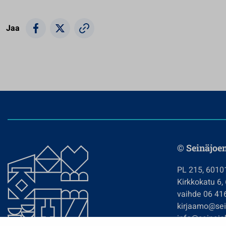
Jaa
© Seinäjoe
PL 215, 6010
Kirkkokatu 6,
vaihde 06 41
kirjaamo@sein
info@seinajok