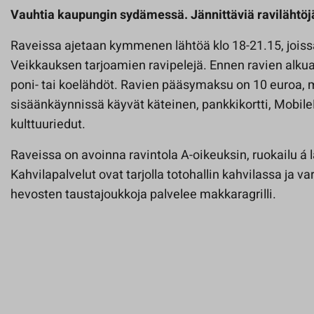
Vauhtia kaupungin sydämessä. Jännittäviä ravilähtöj
Raveissa ajetaan kymmenen lähtöä klo 18-21.15, joiss
Veikkauksen tarjoamien ravipelejä. Ennen ravien alkua,
poni- tai koelähdöt. Ravien pääsymaksu on 10 euroa,
sisäänkäynnissä käyvät käteinen, pankkikortti, Mobil
kulttuuriedut.
Raveissa on avoinna ravintola A-oikeuksin, ruokailu á 
Kahvilapalvelut ovat tarjolla totohallin kahvilassa ja va
hevosten taustajoukkoja palvelee makkaragrilli.