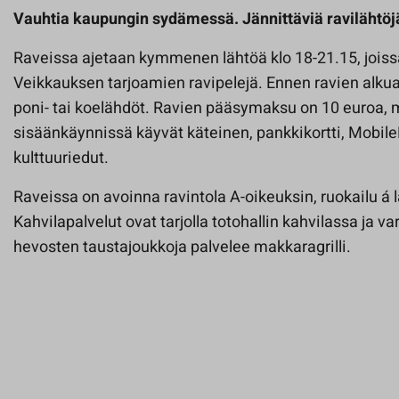
Vauhtia kaupungin sydämessä. Jännittäviä ravilähtöj
Raveissa ajetaan kymmenen lähtöä klo 18-21.15, joiss
Veikkauksen tarjoamien ravipelejä. Ennen ravien alkua,
poni- tai koelähdöt. Ravien pääsymaksu on 10 euroa,
sisäänkäynnissä käyvät käteinen, pankkikortti, Mobil
kulttuuriedut.
Raveissa on avoinna ravintola A-oikeuksin, ruokailu á 
Kahvilapalvelut ovat tarjolla totohallin kahvilassa ja va
hevosten taustajoukkoja palvelee makkaragrilli.