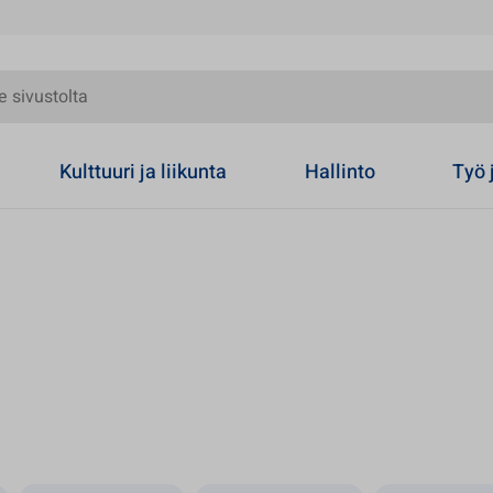
olta
Kulttuuri ja liikunta
Hallinto
Työ 
 uuteen välilehteen