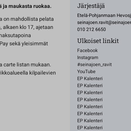
Järjestäjä
ä ja maukasta ruokaa.
Etelä-Pohjanmaan Hevosjal
a on mahdollista pelata
seinajoen.ravit@seinajoen
 alkaen klo 17, ajetaan
010 212 6650
 maksutapoina
Ulkoiset linkit
ePay sekä yleisimmät
Facebook
Instagram
la carte listan mukaan.
#seinajoen_ravit
YouTube
rikkoalueella kilpailevien
EP Kalenteri
EP Kalenteri
EP Kalenteri
EP Kalenteri
EP Kalenteri
EP Kalenteri
EP Kalenteri
EP Kalenteri