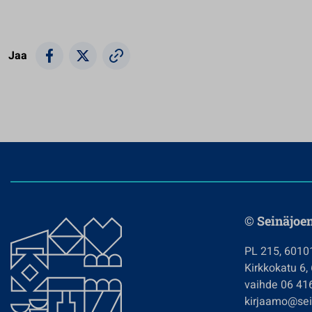
Jaa
© Seinäjoe
PL 215, 6010
Kirkkokatu 6,
vaihde 06 41
kirjaamo@sein