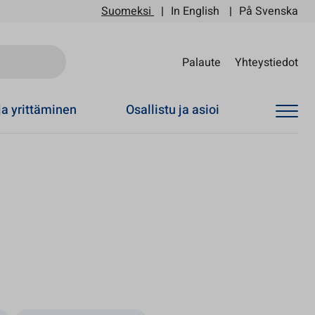
Suomeksi
In English
På Svenska
Sii
Palaute
Yhteystiedot
ja yrittäminen
Osallistu ja asioi