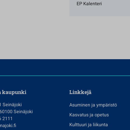
EP Kalenteri
n kaupunki
Linkkejä
1 Seinäjoki
Asuminen ja ympäristö
 60100 Seinäjoki
Kasvatus ja opetus
6 2111
Kulttuuri ja liikunta
ajoki.fi