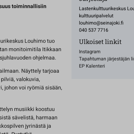
suus toiminnallisiin
Lastenkulttuurikeskus Lo
kulttuuripalvelut
louhimo@seinajoki.fi
040 537 7716
uurikeskus Louhimo tuo
Ulkoiset linkit
an monitoimitila Itikkaan
Instagram
isjuhlavuoden ohjelmaa.
Tapahtuman järjestäjän li
EP Kalenteri
aailmaan. Näyttely tarjoaa
 pilviä, valokuvia,
i, johon voi ryömiä sisään,
yttelyn musiikki koostuu
istä sävelistä, harmaan
kkospilven jyrinästä ja