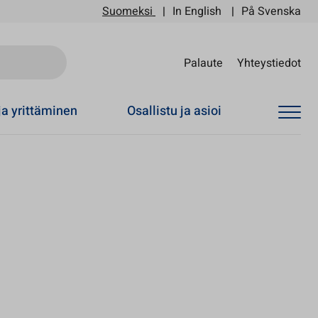
Suomeksi
In English
På Svenska
Sii
Palaute
Yhteystiedot
ja yrittäminen
Osallistu ja asioi