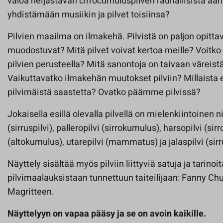
valoa heijastavan cirrocumuluspilven rauhallisista ään
yhdistämään musiikin ja pilvet toisiinsa?
Pilvien maailma on ilmakehä. Pilvistä on paljon opitta
muodostuvat? Mitä pilvet voivat kertoa meille? Voit
pilvien perusteella? Mitä sanontoja on taivaan väreist
Vaikuttavatko ilmakehän muutokset pilviin? Millaista 
pilvimäistä saastetta? Ovatko päämme pilvissä?
Jokaisella esillä olevalla pilvellä on mielenkiintoinen n
(sirruspilvi), palleropilvi (sirrokumulus), harsopilvi (sir
(altokumulus), utarepilvi (mammatus) ja jalaspilvi (sir
Näyttely sisältää myös pilviin liittyviä satuja ja tarinoi
pilvimaalauksistaan tunnettuun taiteilijaan: Fanny Chu
Magritteen.
Näyttelyyn on vapaa pääsy ja se on avoin kaikille.