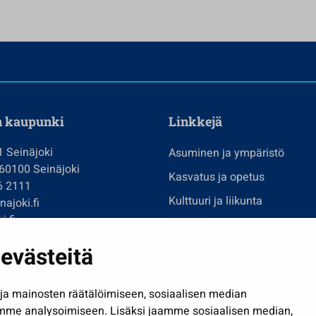
n kaupunki
Linkkejä
1 Seinäjoki
Asuminen ja ympäristö
 60100 Seinäjoki
Kasvatus ja opetus
6 2111
Kulttuuri ja liikunta
ajoki.fi
i.fi
Hallinto
imi@seinajoki.fi
evästeitä
Työ ja yrittäminen
je
Osallistu ja asioi
a mainosten räätälöimiseen, sosiaalisen median
Näytä omat evästeasetuksen
mme analysoimiseen. Lisäksi jaamme sosiaalisen median,