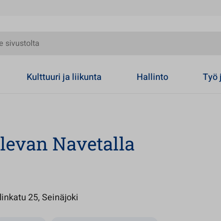
olta
Kulttuuri ja liikunta
Hallinto
Työ 
alevan Navetalla
Avautuu uuteen välilehteen
inkatu 25, Seinäjoki