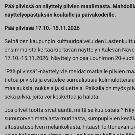
Pää pilvissä on näyttely pilvien maailmasta. Mahdolli
näyttelyopastuksiin kouluille ja päiväkodeille.
Pää pilvissä 17.10.-15.11.2026
Seinäjoen kaupungin kulttuuripalveluiden Lastenkultt
ensimmäistä kertaa kiertävän näyttelyn Kalevan Navet
17.10.-15.11.2026. Näyttely on osa Louhimon 20-vuot
”Pää pilvissä” -näyttely vie meidät matkalle pilvien m
tietoa pilvistä ja esittelee surrealistisia kolmiulotteisia
maalauksia, nukkeja ja siluetteja. Paikalla on myös pilv
sekä pilviä, joita voi koskettaa ja halata.
Jos pilvet tuottaisivat ääntä, miltä se kuulostaisi? Nä
sumutorven matalasta murinasta, kumpupilvien kesäis
altostratuspilven melankoliasta, hitaasti loittonevan u