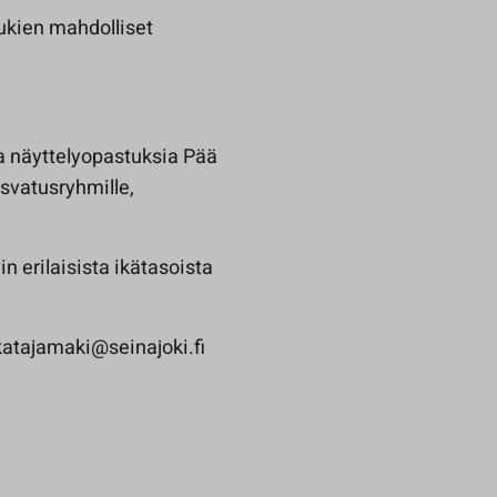
lukien mahdolliset
a näyttelyopastuksia Pää
asvatusryhmille,
in erilaisista ikätasoista
.katajamaki@seinajoki.fi