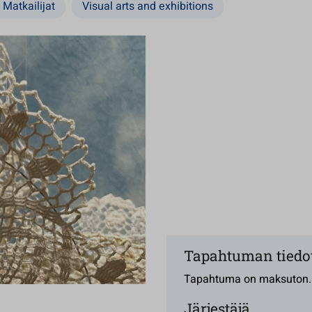
Matkailijat
Visual arts and exhibitions
Tapahtuman tiedo
Tapahtuma on maksuton.
Järjestäjä