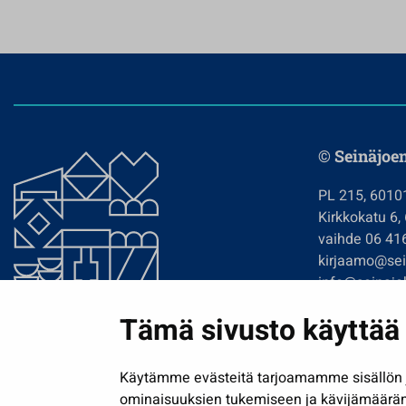
© Seinäjoe
PL 215, 6010
Kirkkokatu 6,
vaihde 06 41
kirjaamo@sein
info@seinajok
etunimi.sukun
Tämä sivusto käyttää 
Tilaa uutiskir
Käytämme evästeitä tarjoamamme sisällön j
ominaisuuksien tukemiseen ja kävijämäärä