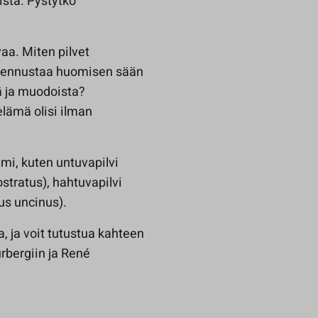
istä. Pystytkö
vaa. Miten pilvet
ko ennustaa huomisen sään
ä ja muodoista?
elämä olisi ilman
imi, kuten untuvapilvi
rostratus), hahtuvapilvi
rus uncinus).
ta, ja voit tutustua kahteen
rbergiin ja René