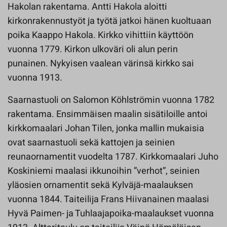
Hakolan rakentama. Antti Hakola aloitti
kirkonrakennustyöt ja työtä jatkoi hänen kuoltuaan
poika Kaappo Hakola. Kirkko vihittiin käyttöön
vuonna 1779. Kirkon ulkoväri oli alun perin
punainen. Nykyisen vaalean värinsä kirkko sai
vuonna 1913.
Saarnastuoli on Salomon Köhlströmin vuonna 1782
rakentama. Ensimmäisen maalin sisätiloille antoi
kirkkomaalari Johan Tilen, jonka mallin mukaisia
ovat saarnastuoli sekä kattojen ja seinien
reunaornamentit vuodelta 1787. Kirkkomaalari Juho
Koskiniemi maalasi ikkunoihin ”verhot”, seinien
yläosien ornamentit sekä Kylväjä-maalauksen
vuonna 1844. Taiteilija Frans Hiivanainen maalasi
Hyvä Paimen- ja Tuhlaajapoika-maalaukset vuonna