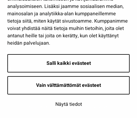
analysoimiseen. Lisäksi jaamme sosiaalisen median,
Näytä omat evästeasetukseni
mainosalan ja analytiikka-alan kumppaneillemme
tietoja siitä, miten käytät sivustoamme. Kumppanimme
Seuraa meitä
voivat yhdistää näitä tietoja muihin tietoihin, joita olet
antanut heille tai joita on kerätty, kun olet käyttänyt
heidän palvelujaan.
Salli kaikki evästeet
Vain välttämättömät evästeet
Näytä tiedot
Saavutettavuusseloste
| © Seinäjoki 2026