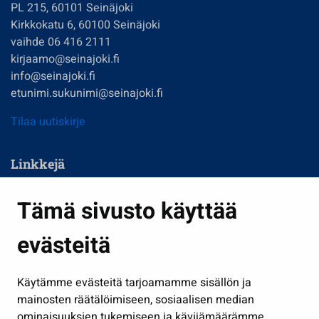
PL 215, 60101 Seinäjoki
Kirkkokatu 6, 60100 Seinäjoki
vaihde 06 416 2111
kirjaamo@seinajoki.fi
info@seinajoki.fi
etunimi.sukunimi@seinajoki.fi
Tilaa uutiskirje
Linkkejä
Asuminen ja ympäristö
Tämä sivusto käyttää
Kasvatus ja opetus
evästeitä
Kulttuuri ja liikunta
Hallinto
Käytämme evästeitä tarjoamamme sisällön ja
Työ ja yrittäminen
mainosten räätälöimiseen, sosiaalisen median
Osallistu ja asioi
ominaisuuksien tukemiseen ja kävijämäärämme