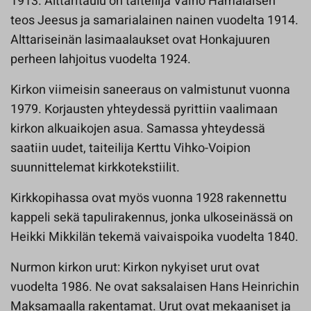
1913. Alttaritaulu on taiteilija Väinö Hämäläisen
teos Jeesus ja samarialainen nainen vuodelta 1914.
Alttariseinän lasimaalaukset ovat Honkajuuren
perheen lahjoitus vuodelta 1924.
Kirkon viimeisin saneeraus on valmistunut vuonna
1979. Korjausten yhteydessä pyrittiin vaalimaan
kirkon alkuaikojen asua. Samassa yhteydessä
saatiin uudet, taiteilija Kerttu Vihko-Voipion
suunnittelemat kirkkotekstiilit.
Kirkkopihassa ovat myös vuonna 1928 rakennettu
kappeli sekä tapulirakennus, jonka ulkoseinässä on
Heikki Mikkilän tekemä vaivaispoika vuodelta 1840.
Nurmon kirkon urut: Kirkon nykyiset urut ovat
vuodelta 1986. Ne ovat saksalaisen Hans Heinrichin
Maksamaalla rakentamat. Urut ovat mekaaniset ja