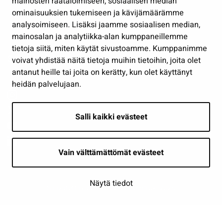
mainosten räätälöimiseen, sosiaalisen median
Osallistu ja asioi
ominaisuuksien tukemiseen ja kävijämäärämme
analysoimiseen. Lisäksi jaamme sosiaalisen median,
Näytä omat evästeasetukseni
mainosalan ja analytiikka-alan kumppaneillemme
tietoja siitä, miten käytät sivustoamme. Kumppanimme
Seuraa meitä
voivat yhdistää näitä tietoja muihin tietoihin, joita olet
antanut heille tai joita on kerätty, kun olet käyttänyt
heidän palvelujaan.
Salli kaikki evästeet
Vain välttämättömät evästeet
Näytä tiedot
Saavutettavuusseloste
| © Seinäjoki 2026