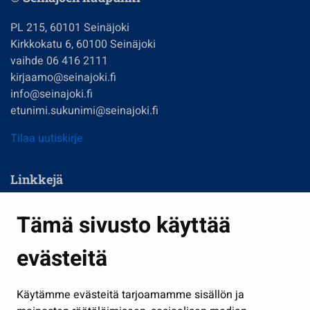
PL 215, 60101 Seinäjoki
Kirkkokatu 6, 60100 Seinäjoki
vaihde 06 416 2111
kirjaamo@seinajoki.fi
info@seinajoki.fi
etunimi.sukunimi@seinajoki.fi
Tilaa uutiskirje
Linkkejä
Asuminen ja ympäristö
Tämä sivusto käyttää
Kasvatus ja opetus
evästeitä
Kulttuuri ja liikunta
Hallinto
Käytämme evästeitä tarjoamamme sisällön ja
Työ ja yrittäminen