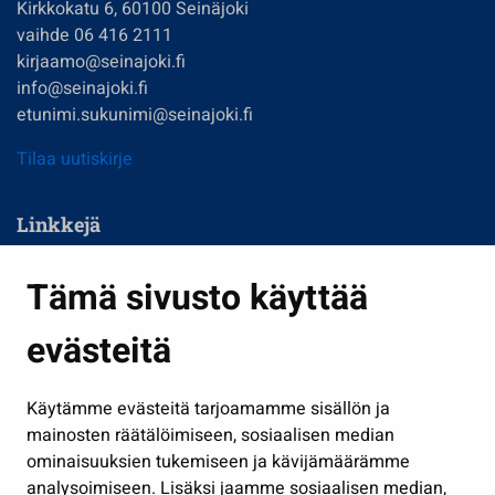
Kirkkokatu 6, 60100 Seinäjoki
vaihde 06 416 2111
kirjaamo@seinajoki.fi
info@seinajoki.fi
etunimi.sukunimi@seinajoki.fi
Tilaa uutiskirje
Linkkejä
Asuminen ja ympäristö
Tämä sivusto käyttää
Kasvatus ja opetus
evästeitä
Kulttuuri ja liikunta
Hallinto
Käytämme evästeitä tarjoamamme sisällön ja
Työ ja yrittäminen
mainosten räätälöimiseen, sosiaalisen median
Osallistu ja asioi
ominaisuuksien tukemiseen ja kävijämäärämme
analysoimiseen. Lisäksi jaamme sosiaalisen median,