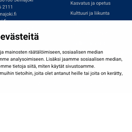
 60100 Seinäjoki
Kasvatus ja opetus
6 2111
Kulttuuri ja liikunta
ajoki.fi
i.fi
Hallinto
imi@seinajoki.fi
evästeitä
Työ ja yrittäminen
je
Osallistu ja asioi
a mainosten räätälöimiseen, sosiaalisen median
Näytä omat evästeasetuksen
mme analysoimiseen. Lisäksi jaamme sosiaalisen median,
mme tietoja siitä, miten käytät sivustoamme.
in tietoihin, joita olet antanut heille tai joita on kerätty,
Saavutettavuusseloste
| © Seinäjoki 2026