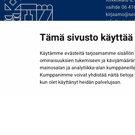
Kirkkokatu 6,
vaihde 06 41
kirjaamo@sein
info@seinajok
etunimi.sukun
Tämä sivusto käyttää 
Tilaa uutiskir
Käytämme evästeitä tarjoamamme sisällön j
ominaisuuksien tukemiseen ja kävijämäärä
mainosalan ja analytiikka-alan kumppaneille
Kumppanimme voivat yhdistää näitä tietoja muih
kun olet käyttänyt heidän palvelujaan.