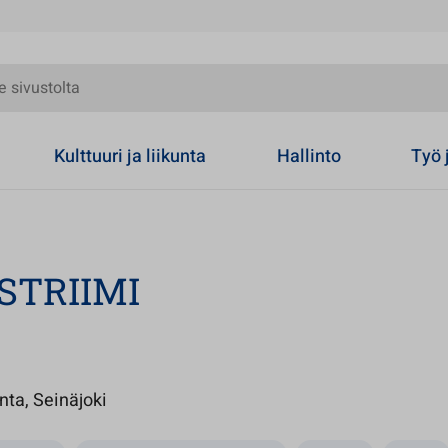
olta
Kulttuuri ja liikunta
Hallinto
Työ 
-STRIIMI
Avautuu uuteen välilehteen
ta, Seinäjoki