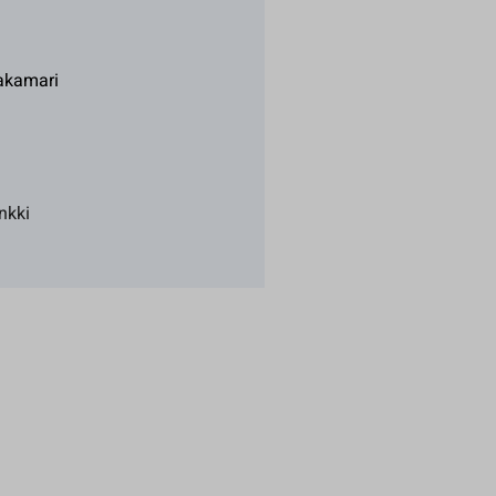
akamari
nkki