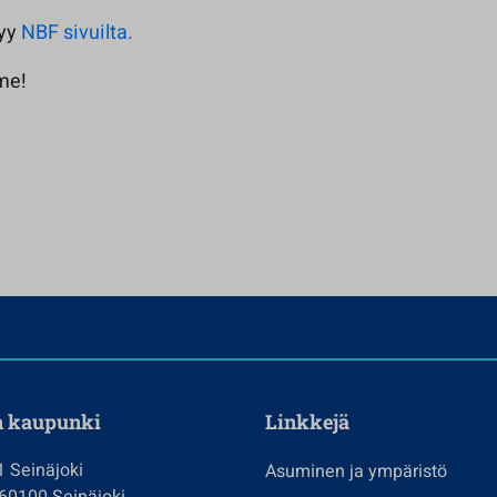
tyy
NBF sivuilta.
me!
n kaupunki
Linkkejä
1 Seinäjoki
Asuminen ja ympäristö