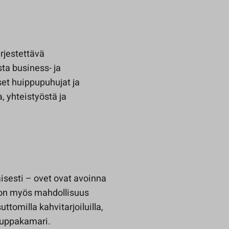
rjestettävä
ta business- ja
et huippupuhujat ja
 yhteistyöstä ja
isesti – ovet ovat avoinna
 on myös mahdollisuus
uttomilla kahvitarjoiluilla,
kauppakamari.