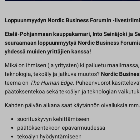
Loppuunmyydyn Nordic Business Forumin -livestriim
Etelä-Pohjanmaan kauppakamari, Into Seinäjoki ja S
seuraamaan loppuunmyytyä Nordic Business Forumia 
yhdessä muiden yrittäjien kanssa!
Mikä on ihmisen (ja yritysten) kilpailuetu maailmassa
teknologia, tekoäly ja jatkuva muutos?
Nordic Busines
teema on
The Human Edge
. Puheenvuorot käsittelevät
päätöksentekoa sekä tekoälyn ja teknologian vaikutu
Kahden päivän aikana saat käytännön oivalluksia mm
suorituskyvyn kehittämiseen
päätöksentekoon epävarmuudessa
tekoälyn hyödyntämiseen