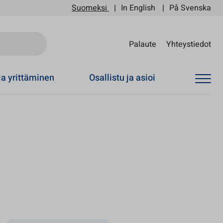
Suomeksi
In English
På Svenska
Sii
Palaute
Yhteystiedot
ja yrittäminen
Osallistu ja asioi