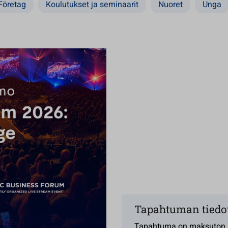
Företag
Koulutukset ja seminaarit
Nuoret
Unga
Tapahtuman tiedo
Tapahtuma on maksuton.