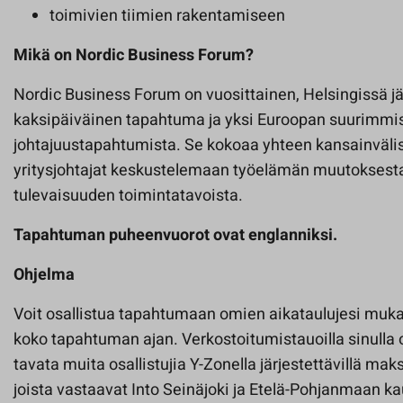
toimivien tiimien rakentamiseen
Mikä on Nordic Business Forum?
Nordic Business Forum on vuosittainen, Helsingissä jä
kaksipäiväinen tapahtuma ja yksi Euroopan suurimmis
johtajuustapahtumista. Se kokoaa yhteen kansainvälis
yritysjohtajat keskustelemaan työelämän muutoksesta,
tulevaisuuden toimintatavoista.
Tapahtuman puheenvuorot ovat englanniksi.
Ohjelma
Voit osallistua tapahtumaan omien aikataulujesi muka
koko tapahtuman ajan. Verkostoitumistauoilla sinulla
tavata muita osallistujia Y-Zonella järjestettävillä maks
joista vastaavat Into Seinäjoki ja Etelä-Pohjanmaan 