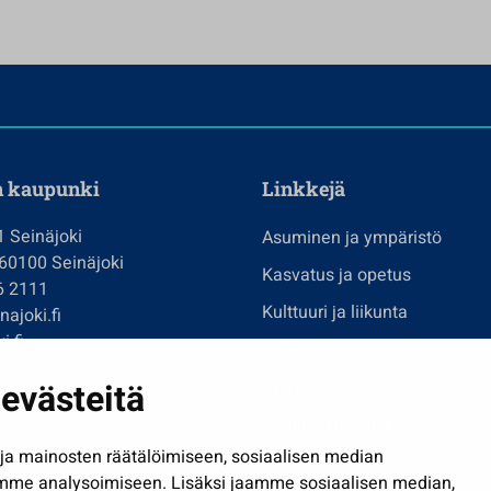
n kaupunki
Linkkejä
1 Seinäjoki
Asuminen ja ympäristö
 60100 Seinäjoki
Kasvatus ja opetus
6 2111
Kulttuuri ja liikunta
ajoki.fi
i.fi
Hallinto
imi@seinajoki.fi
evästeitä
Työ ja yrittäminen
je
Osallistu ja asioi
a mainosten räätälöimiseen, sosiaalisen median
Näytä omat evästeasetuksen
mme analysoimiseen. Lisäksi jaamme sosiaalisen median,