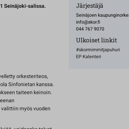
Järjestäjä
1 Seinäjoki-salissa.
Seinäjoen kaupunginorkes
info@skor.fi
044 767 9070
Ulkoiset linkit
#skormimmitjapuhuri
EP Kalenteri
letty orkesteriteos,
ola Sinfonietan kanssa.
kseen taiteen keinoin.
Areenan
 valittiin myös vuoden