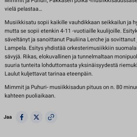
Mimmit ja Puhuri, Pakkasen poika -musiikkisadussasel
vielä pelastaa…
Musiikkisatu sopii kaikille vauhdikkaan seikkailun ja h
mutta se sopii etenkin 4-11 -vuotiaille kuulijoille. Esit
säveltänyt ja sanoittanut Pauliina Lerche ja sovittanut 
Lampela. Esitys yhdistää orkesterimusiikkiin suomal
sävyjä. Rikas, elokuvallinen ja tunnelmaltaan monipuo
suuria tunteita lohduttomasta yksinäisyydestä riemu
Laulut kuljettavat tarinaa eteenpäin.
Mimmit ja Puhuri- musiikkisadun pituus on n. 80 minuu
kahteen puoliaikaan.
Jaa