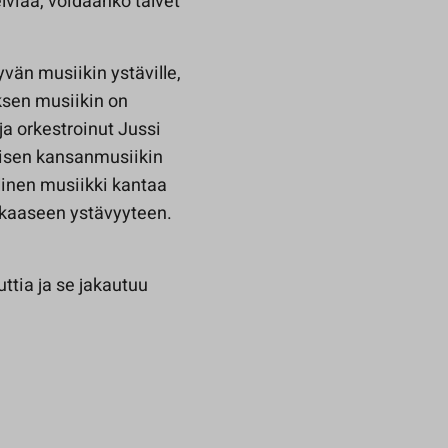
viää, voidaanko talvet
yvän musiikin ystäville,
yksen musiikin on
ja orkestroinut Jussi
aisen kansanmusiikin
linen musiikki kantaa
kkaaseen ystävyyteen.
ttia ja se jakautuu