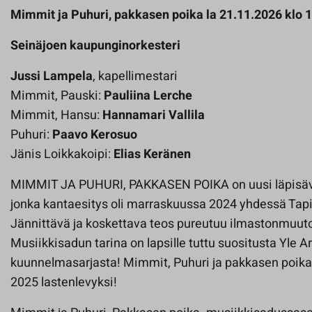
Mimmit ja Puhuri, pakkasen poika la 21.11.2026 klo 1
Seinäjoen kaupunginorkesteri
Jussi Lampela
, kapellimestari
Mimmit, Pauski:
Pauliina Lerche
Mimmit, Hansu:
Hannamari Vallila
Puhuri:
Paavo Kerosuo
Jänis Loikkakoipi:
Elias Keränen
MIMMIT JA PUHURI, PAKKASEN POIKA on uusi läpisävel
jonka kantaesitys oli marraskuussa 2024 yhdessä Tapi
Jännittävä ja koskettava teos pureutuu ilmastonmuuto
Musiikkisadun tarina on lapsille tuttu suositusta Yle 
kuunnelmasarjasta! Mimmit, Puhuri ja pakkasen poika
2025 lastenlevyksi!