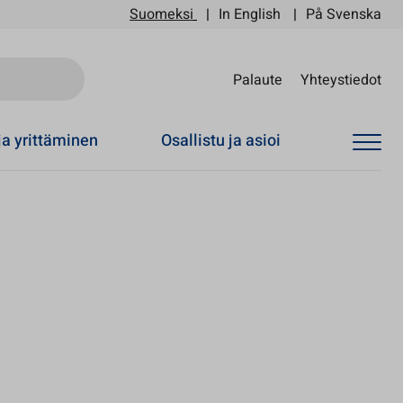
Suomeksi
In English
På Svenska
Sii
Palaute
Yhteystiedot
ja yrittäminen
Osallistu ja asioi