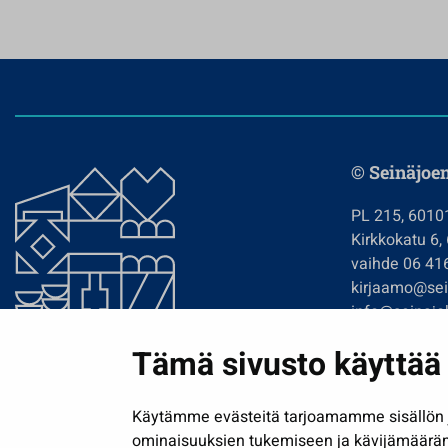
© Seinäjoe
PL 215, 6010
Kirkkokatu 6,
vaihde 06 41
kirjaamo@sein
info@seinajok
etunimi.sukun
Tämä sivusto käyttää 
Tilaa uutiskir
Käytämme evästeitä tarjoamamme sisällön j
ominaisuuksien tukemiseen ja kävijämäärä