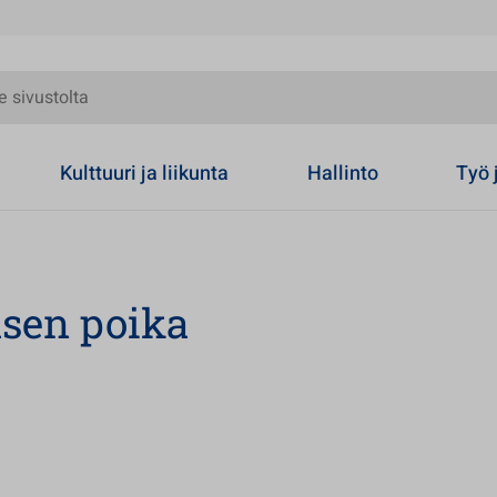
olta
Kulttuuri ja liikunta
Hallinto
Työ 
asen poika
en välilehteen