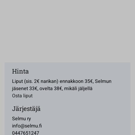
Hinta
Liput (sis. 2€ narikan) ennakkoon 35€, Selmun
jäsenet 33€, ovelta 38€, mikäli jäljellä
Osta liput
Järjestäjä
Selmu ry
info@selmu.fi
0447651247