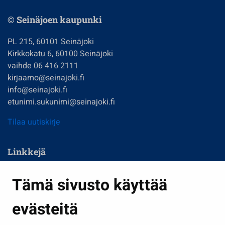
© Seinäjoen kaupunki
PL 215, 60101 Seinäjoki
Kirkkokatu 6, 60100 Seinäjoki
vaihde 06 416 2111
kirjaamo@seinajoki.fi
info@seinajoki.fi
etunimi.sukunimi@seinajoki.fi
Tilaa uutiskirje
Linkkejä
Asuminen ja ympäristö
Tämä sivusto käyttää
Kasvatus ja opetus
evästeitä
Kulttuuri ja liikunta