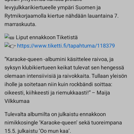
levyjulkkarikiertueelle ympäri Suomen ja
Rytmikorjaamolla kiertue nähdään lauantaina 7.
marraskuuta.
Liput ennakkoon Tiketistä
https://www.tiketti.fi/tapahtuma/118379
”Karaoke-queen -albumini käsittelee raivoa, ja
syksyn klubikiertueen keikat tulevat sen hengessä
olemaan intensiivisiä ja raivokkaita. Tullaan yleisön
iholle ja soitetaan niin kuin rockbändi soittaa:
oikeesti, kiihkeesti ja riemukkaasti!” – Maija
Vilkkumaa
Tulevalta albumilta on julkaistu ennakkoon
nimikkosingle ’Karaoke-queen’ sekä tuoreimpana
15.5. julkaistu ’Oo mun kaa’.