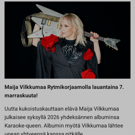
Maija Vilkkumaa Rytmikorjaamolla lauantaina 7.
marraskuuta!
Uutta kukoistuskauttaan elävä Maija Vilkkumaa
julkaisee syksyllä 2026 yhdeksännen albuminsa
Karaoke-queen. Albumin myötä Vilkkumaa lähtee
upean yhtyeensä kanssa pitkälle