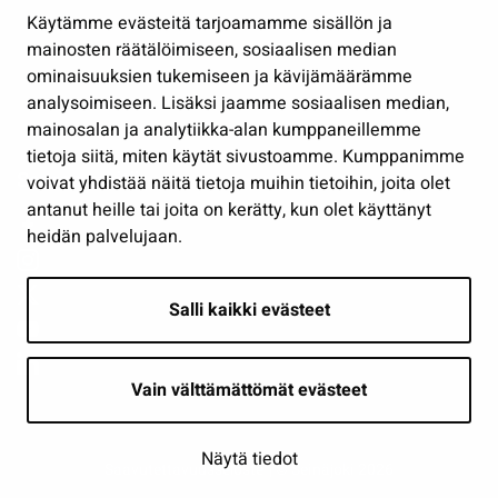
Hallinto
Käytämme evästeitä tarjoamamme sisällön ja
Työ ja yrittäminen
mainosten räätälöimiseen, sosiaalisen median
ominaisuuksien tukemiseen ja kävijämäärämme
Osallistu ja asioi
analysoimiseen. Lisäksi jaamme sosiaalisen median,
Näytä omat evästeasetukseni
mainosalan ja analytiikka-alan kumppaneillemme
tietoja siitä, miten käytät sivustoamme. Kumppanimme
Seuraa meitä
voivat yhdistää näitä tietoja muihin tietoihin, joita olet
antanut heille tai joita on kerätty, kun olet käyttänyt
heidän palvelujaan.
Salli kaikki evästeet
Vain välttämättömät evästeet
Näytä tiedot
Saavutettavuusseloste
| © Seinäjoki 2026