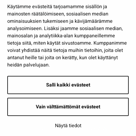
Hallinto
Käytämme evästeitä tarjoamamme sisällön ja
Työ ja yrittäminen
mainosten räätälöimiseen, sosiaalisen median
Osallistu ja asioi
ominaisuuksien tukemiseen ja kävijämäärämme
analysoimiseen. Lisäksi jaamme sosiaalisen median,
Näytä omat evästeasetukseni
mainosalan ja analytiikka-alan kumppaneillemme
tietoja siitä, miten käytät sivustoamme. Kumppanimme
Seuraa meitä
voivat yhdistää näitä tietoja muihin tietoihin, joita olet
antanut heille tai joita on kerätty, kun olet käyttänyt
heidän palvelujaan.
Salli kaikki evästeet
Vain välttämättömät evästeet
Näytä tiedot
Saavutettavuusseloste
| © Seinäjoki 2026