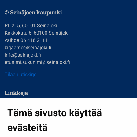
© Seinäjoen kaupunki
PL 215, 60101 Seinäjoki
Kirkkokatu 6, 60100 Seinäjoki
vaihde 06 416 2111
kirjaamo@seinajoki.fi
info@seinajoki.fi
etunimi.sukunimi@seinajoki.fi
Tilaa uutiskirje
Linkkejä
Asuminen ja ympäristö
Tämä sivusto käyttää
Kasvatus ja opetus
evästeitä
Kulttuuri ja liikunta