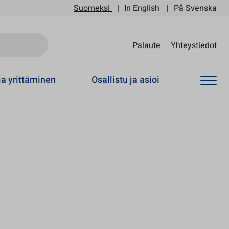
Suomeksi
In English
På Svenska
Sii
Palaute
Yhteystiedot
ja yrittäminen
Osallistu ja asioi