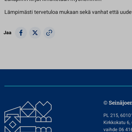
Lämpimästi tervetuloa mukaan sekä vanhat että uudet l
Jaa
© Seinäjoe
PL 215, 6010
Kirkkokatu 6,
vaihde 06 41