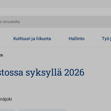
olta
Kulttuuri ja liikunta
Hallinto
Työ 
26
stossa syksyllä 2026
Avautuu uuteen välilehteen
inäjoki