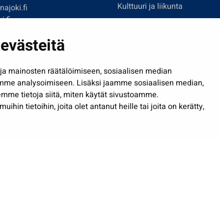
Kulttuuri ja liikunta
ajoki.fi
i.fi
Hallinto
imi@seinajoki.fi
evästeitä
Työ ja yrittäminen
je
Osallistu ja asioi
a mainosten räätälöimiseen, sosiaalisen median
Näytä omat evästeasetuksen
mme analysoimiseen. Lisäksi jaamme sosiaalisen median,
mme tietoja siitä, miten käytät sivustoamme.
in tietoihin, joita olet antanut heille tai joita on kerätty,
Saavutettavuusseloste
| © Seinäjoki 2026