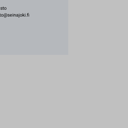
asto
to@seinajoki.fi