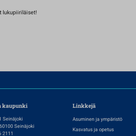
ukupiiriläiset!
n kaupunki
Linkkejä
1 Seinäjoki
Asuminen ja ympäristö
 60100 Seinäjoki
Kasvatus ja opetus
6 2111