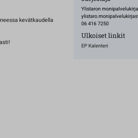
Ylistaron monipalvelukirj
ylistaro.monipalvelukirjas
uoneessa kevätkaudella
06 416 7250
Ulkoiset linkit
asti!
EP Kalenteri