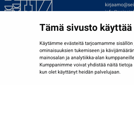
kirjaamo@sein
info@seinajok
etunimi.sukun
Tämä sivusto käyttää 
Tilaa uutiskir
Käytämme evästeitä tarjoamamme sisällön j
ominaisuuksien tukemiseen ja kävijämäärä
mainosalan ja analytiikka-alan kumppaneille
Kumppanimme voivat yhdistää näitä tietoja muih
kun olet käyttänyt heidän palvelujaan.