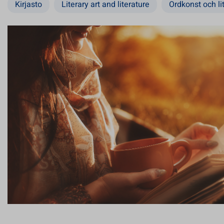
Kirjasto
Literary art and literature
Ordkonst och lit