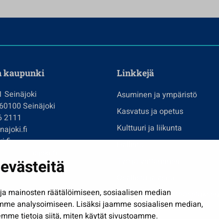
n kaupunki
Linkkejä
1 Seinäjoki
Asuminen ja ympäristö
 60100 Seinäjoki
Kasvatus ja opetus
6 2111
Kulttuuri ja liikunta
ajoki.fi
i.fi
Hallinto
imi@seinajoki.fi
evästeitä
Työ ja yrittäminen
je
Osallistu ja asioi
a mainosten räätälöimiseen, sosiaalisen median
Näytä omat evästeasetuksen
mme analysoimiseen. Lisäksi jaamme sosiaalisen median,
mme tietoja siitä, miten käytät sivustoamme.