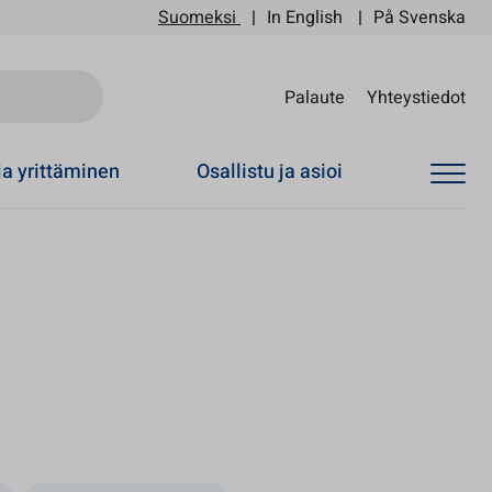
Suomeksi
In English
På Svenska
Sii
Palaute
Yhteystiedot
ja yrittäminen
Osallistu ja asioi