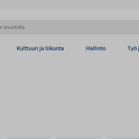
olta
Kulttuuri ja liikunta
Hallinto
Työ 
 uuteen välilehteen