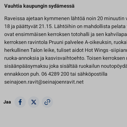
Vauhtia kaupungin sydämessä
Raveissa ajetaan kymmenen lähtöä noin 20 minuutin väl
18 ja päättyvät 21.15. Lähtöihin on mahdollista pelata 
ovat ensimmäisen kerroksen totohalli ja sen kahvilap
kerroksen ravintola Pruuni palvelee A-oikeuksin, ruokal
herkullinen Talon leike, tuliset aidot Hot Wings -siip
ruoka-annoksia ja kasvisvaihtoehto. Toisen kerroksen 
sisäänpääsymaksu joka sisältää ruokailun noutopöydä
ennakkoon puh. 06 4289 200 tai sähköpostilla
seinajoen.ravit@seinajoenravit.net
Jaa