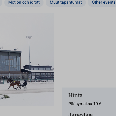
Motion och idrott
Muut tapahtumat
Other events
Hinta
Pääsymaksu 10 €
Järjestäjä