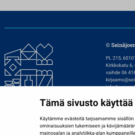
© Seinäjoe
PL 215, 6010
Kirkkokatu 6,
vaihde 06 41
kirjaamo@sein
info@seinajok
etunimi.sukun
Tämä sivusto käyttää 
Tilaa uutiskir
Käytämme evästeitä tarjoamamme sisällön j
ominaisuuksien tukemiseen ja kävijämäärä
mainosalan ja analytiikka-alan kumppaneille