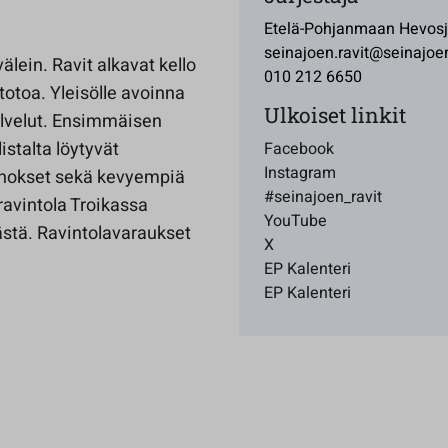
Etelä-Pohjanmaan Hevosja
seinajoen.ravit@seinajoen
ein. Ravit alkavat kello
010 212 6650
totoa. Yleisölle avoinna
Ulkoiset linkit
alvelut. Ensimmäisen
istalta löytyvät
Facebook
Instagram
iannokset sekä kevyempiä
#seinajoen_ravit
ravintola Troikassa
YouTube
stä. Ravintolavaraukset
X
EP Kalenteri
EP Kalenteri