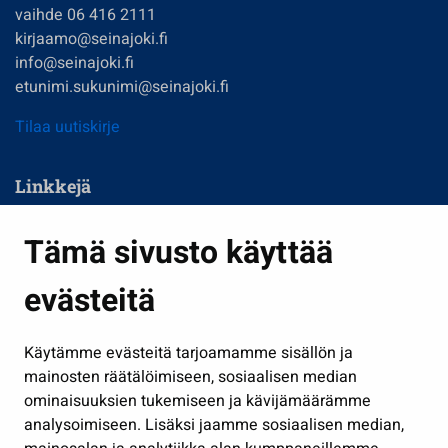
vaihde 06 416 2111
kirjaamo@seinajoki.fi
info@seinajoki.fi
etunimi.sukunimi@seinajoki.fi
Tilaa uutiskirje
Linkkejä
Asuminen ja ympäristö
Tämä sivusto käyttää
Kasvatus ja opetus
evästeitä
Kulttuuri ja liikunta
Hallinto
Käytämme evästeitä tarjoamamme sisällön ja
Työ ja yrittäminen
mainosten räätälöimiseen, sosiaalisen median
Osallistu ja asioi
ominaisuuksien tukemiseen ja kävijämäärämme
analysoimiseen. Lisäksi jaamme sosiaalisen median,
Näytä omat evästeasetukseni