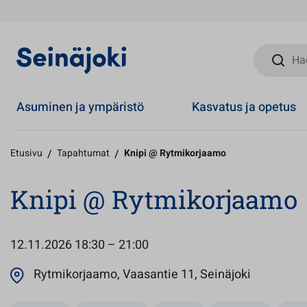
Hae sivust
Asuminen ja ympäristö
Kasvatus ja opetus
Etusivu
/
Tapahtumat
/
Knipi @ Rytmikorjaamo
Knipi @ Rytmikorjaamo
12.11.2026
18:30 – 21:00
Avautuu u
Rytmikorjaamo, Vaasantie 11, Seinäjoki