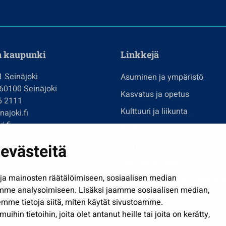
n kaupunki
Linkkejä
1 Seinäjoki
Asuminen ja ympäristö
 60100 Seinäjoki
Kasvatus ja opetus
6 2111
Kulttuuri ja liikunta
ajoki.fi
i.fi
Hallinto
imi@seinajoki.fi
evästeitä
Työ ja yrittäminen
je
Osallistu ja asioi
a mainosten räätälöimiseen, sosiaalisen median
Näytä omat evästeasetuksen
mme analysoimiseen. Lisäksi jaamme sosiaalisen median,
mme tietoja siitä, miten käytät sivustoamme.
in tietoihin, joita olet antanut heille tai joita on kerätty,