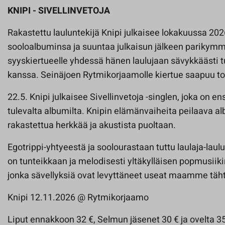
KNIPI - SIVELLINVETOJA
Rakastettu lauluntekijä Knipi julkaisee lokakuussa 2026
sooloalbuminsa ja suuntaa julkaisun jälkeen parikymm
syyskiertueelle yhdessä hänen laulujaan sävykkäästi t
kanssa. Seinäjoen Rytmikorjaamolle kiertue saapuu to
22.5. Knipi julkaisee Sivellinvetoja -singlen, joka on
tulevalta albumilta. Knipin elämänvaiheita peilaava a
rakastettua herkkää ja akustista puoltaan.
Egotrippi-yhtyeestä ja soolourastaan tuttu laulaja-laulu
on tunteikkaan ja melodisesti yltäkylläisen popmusiiki
jonka sävellyksiä ovat levyttäneet useat maamme tähti
Knipi 12.11.2026 @ Rytmikorjaamo
Liput ennakkoon 32 €, Selmun jäsenet 30 € ja ovelta 35 €