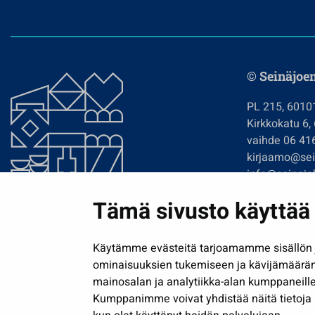
© Seinäjoe
PL 215, 6010
Kirkkokatu 6,
vaihde 06 41
kirjaamo@sein
info@seinajok
etunimi.sukun
Tämä sivusto käyttää 
Tilaa uutiskir
Käytämme evästeitä tarjoamamme sisällön j
ominaisuuksien tukemiseen ja kävijämäärä
mainosalan ja analytiikka-alan kumppaneille
Kumppanimme voivat yhdistää näitä tietoja muih