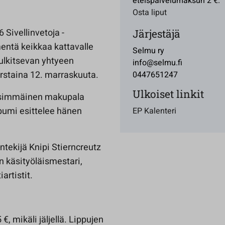
eteispalvelumaksun 2 €.
Osta liput
 Sivellinvetoja -
Järjestäjä
entä keikkaa kattavalle
Selmu ry
ulkitsevan yhtyeen
info@selmu.fi
rstaina 12. marraskuuta.
0447651247
Ulkoiset linkit
 ensimmäinen makupala
lbumi esittelee hänen
EP Kalenteri
ntekijä Knipi Stierncreutz
n käsityöläismestari,
artistit.
, mikäli jäljellä. Lippujen