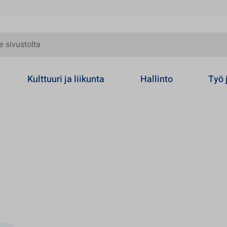
olta
Kulttuuri ja liikunta
Hallinto
Työ 
uteen välilehteen