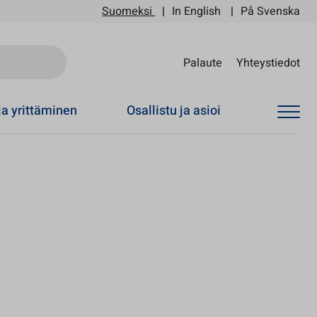
Suomeksi
In English
På Svenska
Sii
Palaute
Yhteystiedot
ja yrittäminen
Osallistu ja asioi