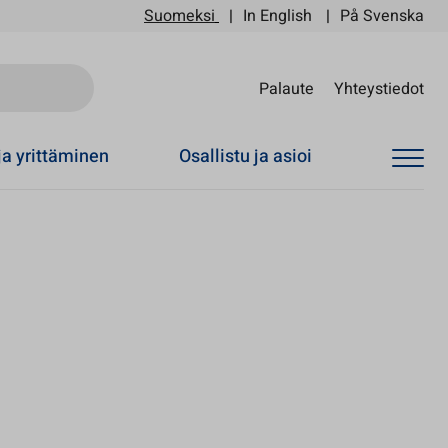
Suomeksi
In English
På Svenska
Sii
Palaute
Yhteystiedot
ja yrittäminen
Osallistu ja asioi