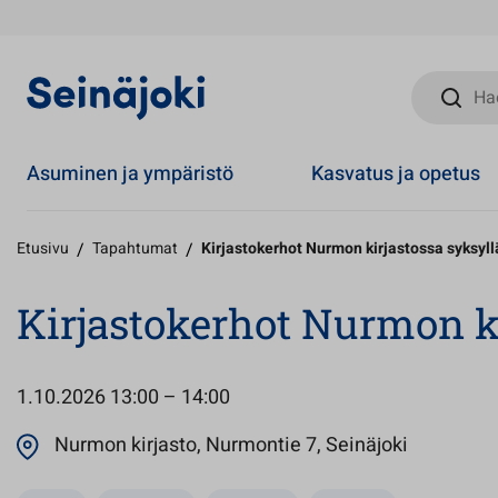
Hae sivust
Asuminen ja ympäristö
Kasvatus ja opetus
Etusivu
/
Tapahtumat
/
Kirjastokerhot Nurmon kirjastossa syksyl
Kirjastokerhot Nurmon ki
1.10.2026
13:00 – 14:00
Avautuu u
Nurmon kirjasto, Nurmontie 7, Seinäjoki