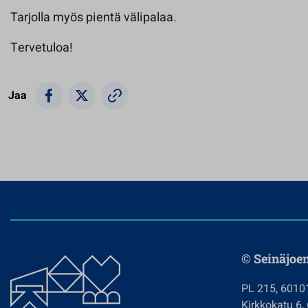
Tarjolla myös pientä välipalaa.
Tervetuloa!
Jaa
© Seinäjoe
PL 215, 6010
Kirkkokatu 6,