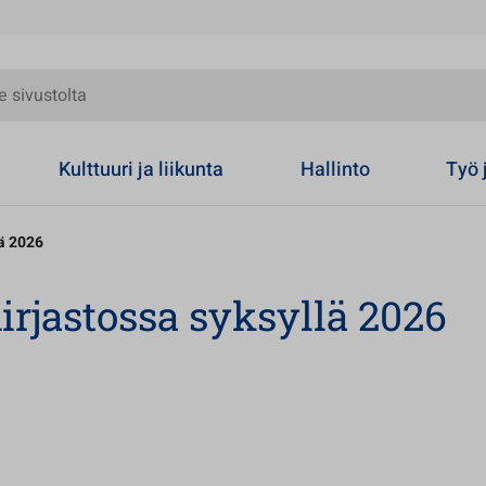
olta
Kulttuuri ja liikunta
Hallinto
Työ 
lä 2026
rjastossa syksyllä 2026
uteen välilehteen