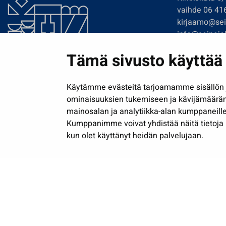
vaihde 06 41
kirjaamo@sein
info@seinajok
etunimi.sukun
Tämä sivusto käyttää 
Tilaa uutiskir
Käytämme evästeitä tarjoamamme sisällön j
ominaisuuksien tukemiseen ja kävijämäärä
mainosalan ja analytiikka-alan kumppaneille
Kumppanimme voivat yhdistää näitä tietoja muih
kun olet käyttänyt heidän palvelujaan.