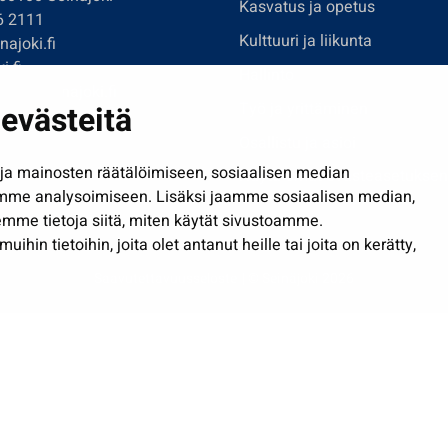
Kasvatus ja opetus
6 2111
Kulttuuri ja liikunta
ajoki.fi
i.fi
Hallinto
imi@seinajoki.fi
evästeitä
Työ ja yrittäminen
je
Osallistu ja asioi
a mainosten räätälöimiseen, sosiaalisen median
Näytä omat evästeasetuksen
mme analysoimiseen. Lisäksi jaamme sosiaalisen median,
mme tietoja siitä, miten käytät sivustoamme.
in tietoihin, joita olet antanut heille tai joita on kerätty,
Saavutettavuusseloste
| © Seinäjoki 2026