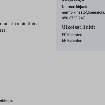
Nurmon kirjasto
nurmo.kirjasto@seinajoki.
050 3793 247
ontuu alla mainittuina
Ulkoiset linkit
ssa.
EP Kalenteri
EP Kalenteri
eikkejä.