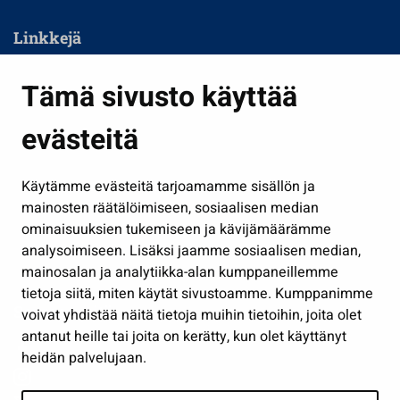
Linkkejä
Asuminen ja ympäristö
Tämä sivusto käyttää
Kasvatus ja opetus
evästeitä
Kulttuuri ja liikunta
Hallinto
Käytämme evästeitä tarjoamamme sisällön ja
Työ ja yrittäminen
mainosten räätälöimiseen, sosiaalisen median
Osallistu ja asioi
ominaisuuksien tukemiseen ja kävijämäärämme
analysoimiseen. Lisäksi jaamme sosiaalisen median,
Näytä omat evästeasetukseni
mainosalan ja analytiikka-alan kumppaneillemme
tietoja siitä, miten käytät sivustoamme. Kumppanimme
Seuraa meitä
voivat yhdistää näitä tietoja muihin tietoihin, joita olet
antanut heille tai joita on kerätty, kun olet käyttänyt
heidän palvelujaan.