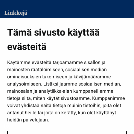
Linkkejä
Asuminen ja ympäristö
Tämä sivusto käyttää
Kasvatus ja opetus
evästeitä
Kulttuuri ja liikunta
Hallinto
Käytämme evästeitä tarjoamamme sisällön ja
Työ ja yrittäminen
mainosten räätälöimiseen, sosiaalisen median
Osallistu ja asioi
ominaisuuksien tukemiseen ja kävijämäärämme
analysoimiseen. Lisäksi jaamme sosiaalisen median,
Näytä omat evästeasetukseni
mainosalan ja analytiikka-alan kumppaneillemme
tietoja siitä, miten käytät sivustoamme. Kumppanimme
Seuraa meitä
voivat yhdistää näitä tietoja muihin tietoihin, joita olet
antanut heille tai joita on kerätty, kun olet käyttänyt
heidän palvelujaan.