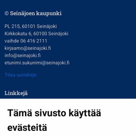
© Seinäjoen kaupunki
PL 215, 60101 Seinäjoki
Kirkkokatu 6, 60100 Seinäjoki
vaihde 06 416 2111
kirjaamo@seinajoki.fi
info@seinajoki.fi
etunimi.sukunimi@seinajoki.fi
Tilaa uutiskirje
Linkkejä
Asuminen ja ympäristö
Tämä sivusto käyttää
Kasvatus ja opetus
evästeitä
Kulttuuri ja liikunta