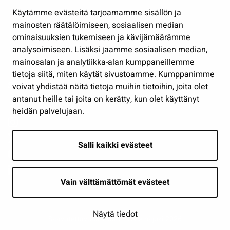
Hallinto
Käytämme evästeitä tarjoamamme sisällön ja
Työ ja yrittäminen
mainosten räätälöimiseen, sosiaalisen median
Osallistu ja asioi
ominaisuuksien tukemiseen ja kävijämäärämme
analysoimiseen. Lisäksi jaamme sosiaalisen median,
Näytä omat evästeasetukseni
mainosalan ja analytiikka-alan kumppaneillemme
tietoja siitä, miten käytät sivustoamme. Kumppanimme
Seuraa meitä
voivat yhdistää näitä tietoja muihin tietoihin, joita olet
antanut heille tai joita on kerätty, kun olet käyttänyt
heidän palvelujaan.
Salli kaikki evästeet
Vain välttämättömät evästeet
Näytä tiedot
Saavutettavuusseloste
| © Seinäjoki 2026