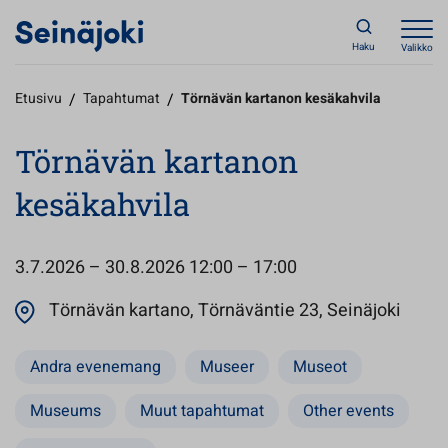
Haku
Valikko
Etusivu
/
Tapahtumat
/
Törnävän kartanon kesäkahvila
Törnävän kartanon
kesäkahvila
3.7.2026 – 30.8.2026
12:00 – 17:00
Avaut
Törnävän kartano, Törnäväntie 23, Seinäjoki
Andra evenemang
Museer
Museot
Museums
Muut tapahtumat
Other events