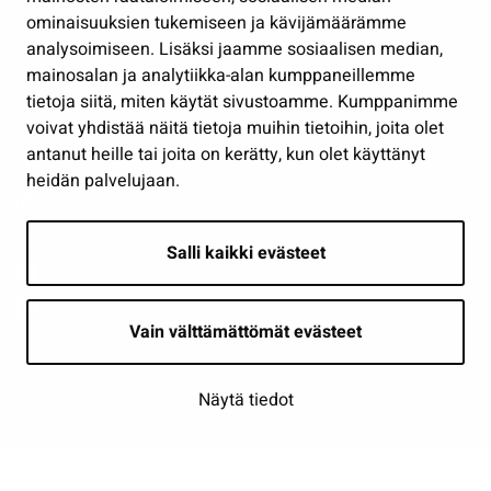
Osallistu ja asioi
ominaisuuksien tukemiseen ja kävijämäärämme
analysoimiseen. Lisäksi jaamme sosiaalisen median,
Näytä omat evästeasetukseni
mainosalan ja analytiikka-alan kumppaneillemme
tietoja siitä, miten käytät sivustoamme. Kumppanimme
Seuraa meitä
voivat yhdistää näitä tietoja muihin tietoihin, joita olet
antanut heille tai joita on kerätty, kun olet käyttänyt
heidän palvelujaan.
Salli kaikki evästeet
Vain välttämättömät evästeet
Näytä tiedot
Saavutettavuusseloste
| © Seinäjoki 2026