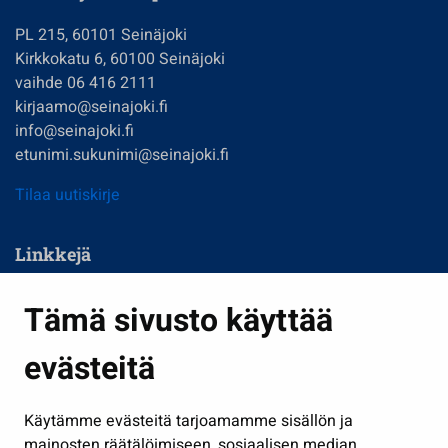
PL 215, 60101 Seinäjoki
Kirkkokatu 6, 60100 Seinäjoki
vaihde 06 416 2111
kirjaamo@seinajoki.fi
info@seinajoki.fi
etunimi.sukunimi@seinajoki.fi
Tilaa uutiskirje
Linkkejä
Asuminen ja ympäristö
Tämä sivusto käyttää
Kasvatus ja opetus
evästeitä
Kulttuuri ja liikunta
Hallinto
Käytämme evästeitä tarjoamamme sisällön ja
Työ ja yrittäminen
mainosten räätälöimiseen, sosiaalisen median