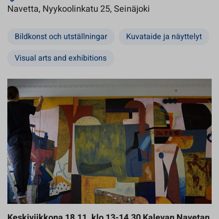
Avautuu uuteen v
Navetta, Nyykoolinkatu 25, Seinäjoki
Bildkonst och utställningar
Kuvataide ja näyttelyt
Visual arts and exhibitions
Keskiviikkona 18.11. klo 13-14.30 Kalevan Navetan