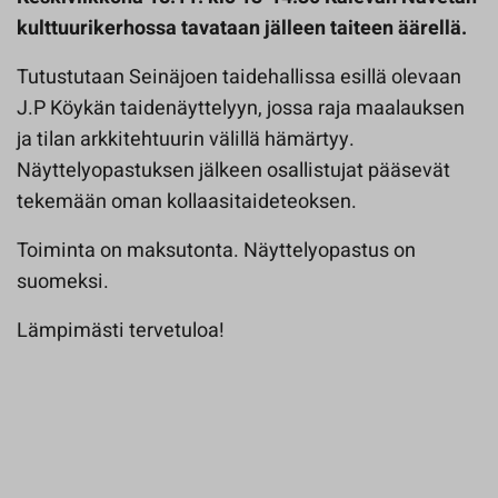
kulttuurikerhossa tavataan jälleen taiteen äärellä.
Tutustutaan Seinäjoen taidehallissa esillä olevaan
J.P Köykän taidenäyttelyyn, jossa raja maalauksen
ja tilan arkkitehtuurin välillä hämärtyy.
Näyttelyopastuksen jälkeen osallistujat pääsevät
tekemään oman kollaasitaideteoksen.
Toiminta on maksutonta. Näyttelyopastus on
suomeksi.
Lämpimästi tervetuloa!