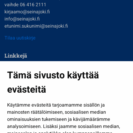
vaihde 06 416 2111
kirjaamo@seinajoki.fi
info@seinajoki.fi
etunimi.sukunimi@seinajoki.fi
Tilaa uutiskirje
Linkkejä
Asuminen ja ympäristö
Tämä sivusto käyttää
Kasvatus ja opetus
evästeitä
Kulttuuri ja liikunta
Hallinto
Käytämme evästeitä tarjoamamme sisällön ja
Työ ja yrittäminen
mainosten räätälöimiseen, sosiaalisen median
Osallistu ja asioi
ominaisuuksien tukemiseen ja kävijämäärämme
analysoimiseen. Lisäksi jaamme sosiaalisen median,
Näytä omat evästeasetukseni