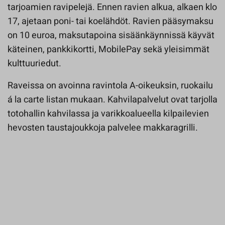
tarjoamien ravipelejä. Ennen ravien alkua, alkaen klo
17, ajetaan poni- tai koelähdöt. Ravien pääsymaksu
on 10 euroa, maksutapoina sisäänkäynnissä käyvät
käteinen, pankkikortti, MobilePay sekä yleisimmät
kulttuuriedut.
Raveissa on avoinna ravintola A-oikeuksin, ruokailu
á la carte listan mukaan. Kahvilapalvelut ovat tarjolla
totohallin kahvilassa ja varikkoalueella kilpailevien
hevosten taustajoukkoja palvelee makkaragrilli.