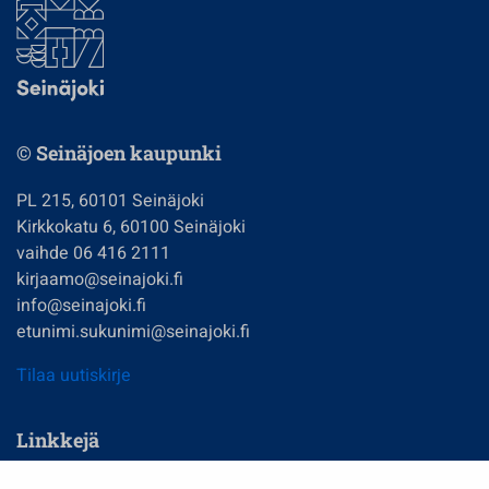
© Seinäjoen kaupunki
PL 215, 60101 Seinäjoki
Kirkkokatu 6, 60100 Seinäjoki
vaihde 06 416 2111
kirjaamo@seinajoki.fi
info@seinajoki.fi
etunimi.sukunimi@seinajoki.fi
Tilaa uutiskirje
Linkkejä
Asuminen ja ympäristö