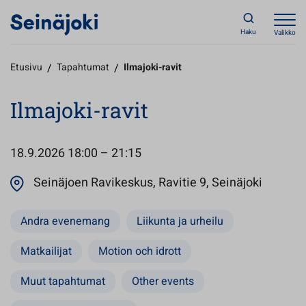
Haku
Valikko
Etusivu
/
Tapahtumat
/
Ilmajoki-ravit
Ilmajoki-ravit
18.9.2026
18:00 – 21:15
Avautuu
Seinäjoen Ravikeskus, Ravitie 9, Seinäjoki
Andra evenemang
Liikunta ja urheilu
Matkailijat
Motion och idrott
Muut tapahtumat
Other events