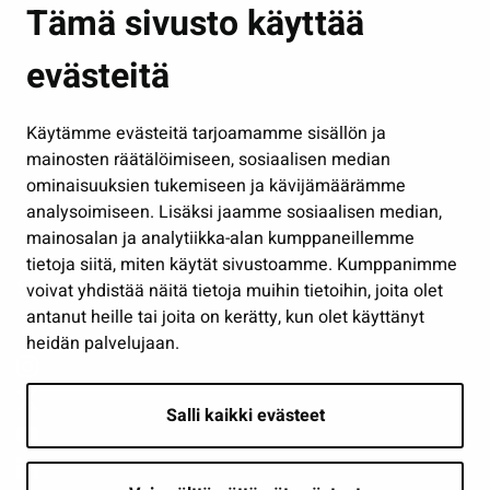
Tämä sivusto käyttää
Kasvatus ja opetus
evästeitä
Kulttuuri ja liikunta
Hallinto
Käytämme evästeitä tarjoamamme sisällön ja
Työ ja yrittäminen
mainosten räätälöimiseen, sosiaalisen median
Osallistu ja asioi
ominaisuuksien tukemiseen ja kävijämäärämme
analysoimiseen. Lisäksi jaamme sosiaalisen median,
Näytä omat evästeasetukseni
mainosalan ja analytiikka-alan kumppaneillemme
tietoja siitä, miten käytät sivustoamme. Kumppanimme
Seuraa meitä
voivat yhdistää näitä tietoja muihin tietoihin, joita olet
antanut heille tai joita on kerätty, kun olet käyttänyt
heidän palvelujaan.
Salli kaikki evästeet