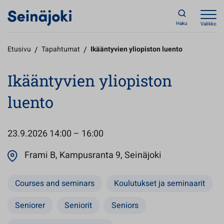
Haku
Valikko
Etusivu
/
Tapahtumat
/
Ikääntyvien yliopiston luento
Ikääntyvien yliopiston
luento
23.9.2026
14:00 – 16:00
Avautuu uuteen
Frami B, Kampusranta 9, Seinäjoki
Courses and seminars
Koulutukset ja seminaarit
Seniorer
Seniorit
Seniors