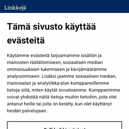
Linkkejä
Asuminen ja ympäristö
Tämä sivusto käyttää
Kasvatus ja opetus
evästeitä
Kulttuuri ja liikunta
Hallinto
Käytämme evästeitä tarjoamamme sisällön ja
Työ ja yrittäminen
mainosten räätälöimiseen, sosiaalisen median
Osallistu ja asioi
ominaisuuksien tukemiseen ja kävijämäärämme
analysoimiseen. Lisäksi jaamme sosiaalisen median,
Näytä omat evästeasetukseni
mainosalan ja analytiikka-alan kumppaneillemme
tietoja siitä, miten käytät sivustoamme. Kumppanimme
Seuraa meitä
voivat yhdistää näitä tietoja muihin tietoihin, joita olet
antanut heille tai joita on kerätty, kun olet käyttänyt
heidän palvelujaan.