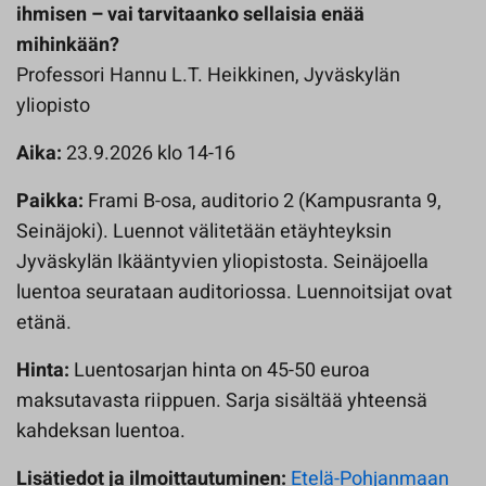
ihmisen – vai tarvitaanko sellaisia enää
mihinkään?
Professori Hannu L.T. Heikkinen, Jyväskylän
yliopisto
Aika:
23.9.2026 klo 14-16
Paikka:
Frami B-osa, auditorio 2 (Kampusranta 9,
Seinäjoki). Luennot välitetään etäyhteyksin
Jyväskylän Ikääntyvien yliopistosta. Seinäjoella
luentoa seurataan auditoriossa. Luennoitsijat ovat
etänä.
Hinta:
Luentosarjan hinta on 45-50 euroa
maksutavasta riippuen. Sarja sisältää yhteensä
kahdeksan luentoa.
Lisätiedot ja ilmoittautuminen:
Etelä-Pohjanmaan