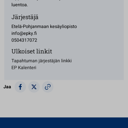
luentoa.
Järjestäjä
Etelä-Pohjanmaan kesäyliopisto
info@epky.fi
0504317072
Ulkoiset linkit
Tapahtuman järjestäjän linkki
EP Kalenteri
Jaa