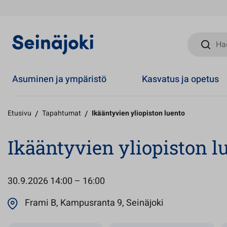
Hae sivust
Asuminen ja ympäristö
Kasvatus ja opetus
Etusivu
/
Tapahtumat
/
Ikääntyvien yliopiston luento
Ikääntyvien yliopiston l
30.9.2026
14:00 – 16:00
Avautuu uuteen
Frami B, Kampusranta 9, Seinäjoki