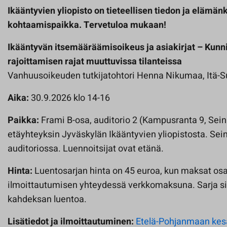
Ikääntyvien yliopisto on tieteellisen tiedon ja eläm
kohtaamispaikka. Tervetuloa mukaan!
Ikääntyvän itsemääräämisoikeus ja asiakirjat – Kunni
rajoittamisen rajat muuttuvissa tilanteissa
Vanhuusoikeuden tutkijatohtori Henna Nikumaa, Itä-S
Aika:
30.9.2026 klo 14-16
Paikka:
Frami B-osa, auditorio 2 (Kampusranta 9, Sein
etäyhteyksin Jyväskylän Ikääntyvien yliopistosta. Sei
auditoriossa. Luennoitsijat ovat etänä.
Hinta:
Luentosarjan hinta on 45 euroa, kun maksat os
ilmoittautumisen yhteydessä verkkomaksuna. Sarja si
kahdeksan luentoa.
Lisätiedot ja ilmoittautuminen:
Etelä-Pohjanmaan kesä