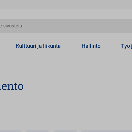
olta
Kulttuuri ja liikunta
Hallinto
Työ 
uento
 välilehteen