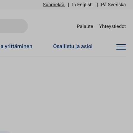
Suomeksi
In English
På Svenska
Sii
Palaute
Yhteystiedot
ja yrittäminen
Osallistu ja asioi