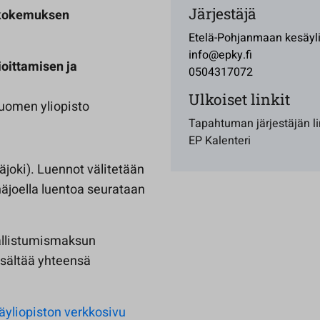
Järjestäjä
änkokemuksen
Etelä-Pohjanmaan kesäyli
info@epky.fi
oittamisen ja
0504317072
Ulkoiset linkit
uomen yliopisto
Tapahtuman järjestäjän li
EP Kalenteri
äjoki). Luennot välitetään
näjoella luentoa seurataan
allistumismaksun
sältää yhteensä
yliopiston verkkosivu