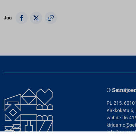
Jaa
© Seinäjoe
PL 215, 6010
Kirkkokatu 6,
vaihde 06 41
kirjaamo@sein
info@seinajok