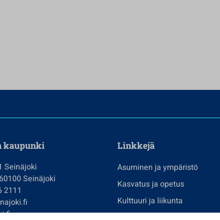
n kaupunki
Linkkejä
1 Seinäjoki
Asuminen ja ympäristö
 60100 Seinäjoki
Kasvatus ja opetus
6 2111
Kulttuuri ja liikunta
ajoki.fi
i.fi
Hallinto