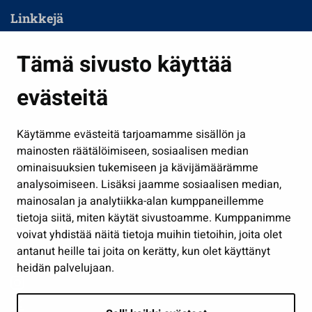
Linkkejä
Asuminen ja ympäristö
Tämä sivusto käyttää
Kasvatus ja opetus
evästeitä
Kulttuuri ja liikunta
Hallinto
Käytämme evästeitä tarjoamamme sisällön ja
Työ ja yrittäminen
mainosten räätälöimiseen, sosiaalisen median
Osallistu ja asioi
ominaisuuksien tukemiseen ja kävijämäärämme
analysoimiseen. Lisäksi jaamme sosiaalisen median,
Näytä omat evästeasetukseni
mainosalan ja analytiikka-alan kumppaneillemme
tietoja siitä, miten käytät sivustoamme. Kumppanimme
Seuraa meitä
voivat yhdistää näitä tietoja muihin tietoihin, joita olet
antanut heille tai joita on kerätty, kun olet käyttänyt
heidän palvelujaan.