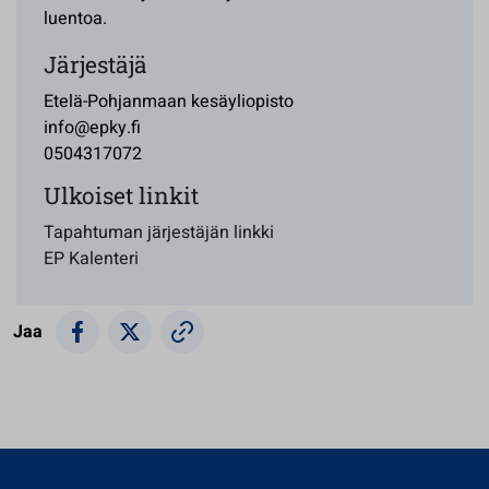
luentoa.
Järjestäjä
Etelä-Pohjanmaan kesäyliopisto
info@epky.fi
0504317072
Ulkoiset linkit
Tapahtuman järjestäjän linkki
EP Kalenteri
Jaa